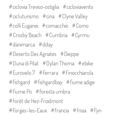
ciclovia Treviso-ostiglia
cicloviavento
cicluturismo
cina
Clyne Valley
colli Euganei
comacchio
Como
Crosby Beach
Cumbria
Cyrmu
danimarca
dday
Deserto Des Agriates
Dieppe
Duna di Pilat
Dylan Thoma
ebike
Eurovelo 7
Ferrara
Finocchiarola
fishgard
fishgardbay
fiume adige
fiume Po
foresta umbra
forêt de Hez-Froidmont
Forges-les-Eaux
francia
frisia
Fyn