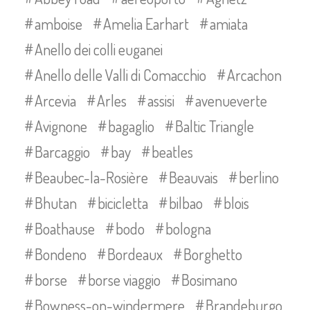
amboise
Amelia Earhart
amiata
Anello dei colli euganei
Anello delle Valli di Comacchio
Arcachon
Arcevia
Arles
assisi
avenueverte
Avignone
bagaglio
Baltic Triangle
Barcaggio
bay
beatles
Beaubec-la-Rosière
Beauvais
berlino
Bhutan
bicicletta
bilbao
blois
Boathause
bodo
bologna
Bondeno
Bordeaux
Borghetto
borse
borse viaggio
Bosimano
Bowness-on-windermere
Brandeburgo