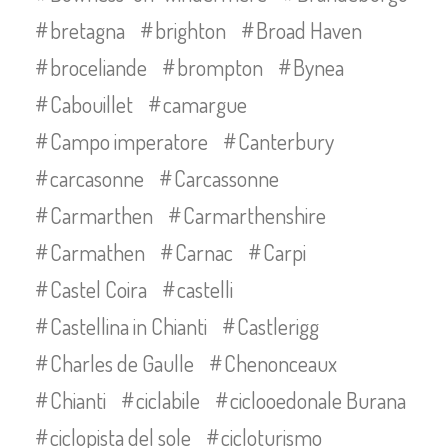
bretagna
brighton
Broad Haven
broceliande
brompton
Bynea
Cabouillet
camargue
Campo imperatore
Canterbury
carcasonne
Carcassonne
Carmarthen
Carmarthenshire
Carmathen
Carnac
Carpi
Castel Coira
castelli
Castellina in Chianti
Castlerigg
Charles de Gaulle
Chenonceaux
Chianti
ciclabile
ciclooedonale Burana
ciclopista del sole
cicloturismo