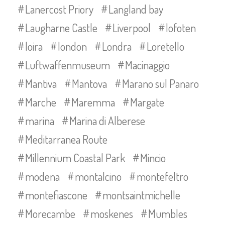
Lanercost Priory
Langland bay
Laugharne Castle
Liverpool
lofoten
loira
london
Londra
Loretello
Luftwaffenmuseum
Macinaggio
Mantiva
Mantova
Marano sul Panaro
Marche
Maremma
Margate
marina
Marina di Alberese
Meditarranea Route
Millennium Coastal Park
Mincio
modena
montalcino
montefeltro
montefiascone
montsaintmichelle
Morecambe
moskenes
Mumbles