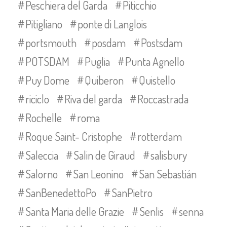
Peschiera del Garda
Piticchio
Pitigliano
ponte di Langlois
portsmouth
posdam
Postsdam
POTSDAM
Puglia
Punta Agnello
Puy Dome
Quiberon
Quistello
riciclo
Riva del garda
Roccastrada
Rochelle
roma
Roque Saint- Cristophe
rotterdam
Saleccia
Salin de Giraud
salisbury
Salorno
San Leonino
San Sebastián
SanBenedettoPo
SanPietro
Santa Maria delle Grazie
Senlis
senna