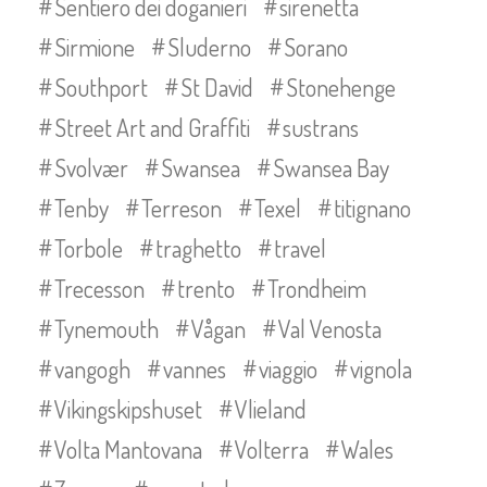
Sentiero dei doganieri
sirenetta
Sirmione
Sluderno
Sorano
Southport
St David
Stonehenge
Street Art and Graffiti
sustrans
Svolvær
Swansea
Swansea Bay
Tenby
Terreson
Texel
titignano
Torbole
traghetto
travel
Trecesson
trento
Trondheim
Tynemouth
Vågan
Val Venosta
vangogh
vannes
viaggio
vignola
Vikingskipshuset
Vlieland
Volta Mantovana
Volterra
Wales