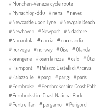
München-Venezia cycle route
Mynachlog-ddu
nena
neves
Newcastle upon Tyne
Newgale Beach
Newhaven
Newport
Nidastore
Nonantola
norcia
normandia
norvegia
norway
Oise
Olanda
orangerie
osari la rizza
oslo
Ötzi
Paimpont
Palazzo Castelli di Arcevia
Palazzo Te
pargi
parigi
paris
Pembroke
Pembrokeshire Coast Path
Pembrokshire Coast National Park
Pentre Ifan
pergamo
Perigord