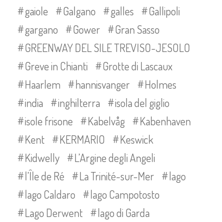
gaiole
Galgano
galles
Gallipoli
gargano
Gower
Gran Sasso
GREENWAY DEL SILE TREVISO-JESOLO
Greve in Chianti
Grotte di Lascaux
Haarlem
hannisvanger
Holmes
india
inghilterra
isola del giglio
isole frisone
Kabelvåg
Kabenhaven
Kent
KERMARIO
Keswick
Kidwelly
L’Argine degli Angeli
l’Île de Ré
La Trinité-sur-Mer
lago
lago Caldaro
lago Campotosto
Lago Derwent
lago di Garda