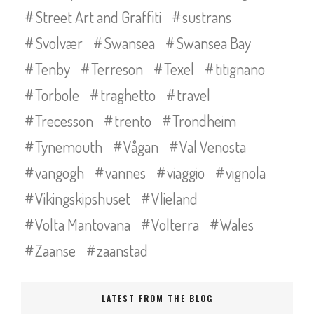
Street Art and Graffiti
sustrans
Svolvær
Swansea
Swansea Bay
Tenby
Terreson
Texel
titignano
Torbole
traghetto
travel
Trecesson
trento
Trondheim
Tynemouth
Vågan
Val Venosta
vangogh
vannes
viaggio
vignola
Vikingskipshuset
Vlieland
Volta Mantovana
Volterra
Wales
Zaanse
zaanstad
LATEST FROM THE BLOG