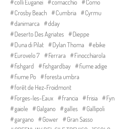
colli Euganei
comacchio
Como
Crosby Beach
Cumbria
Cyrmu
danimarca
dday
Deserto Des Agriates
Dieppe
Duna di Pilat
Dylan Thoma
ebike
Eurovelo 7
Ferrara
Finocchiarola
fishgard
fishgardbay
fiume adige
fiume Po
foresta umbra
forêt de Hez-Froidmont
Forges-les-Eaux
francia
frisia
Fyn
gaiole
Galgano
galles
Gallipoli
gargano
Gower
Gran Sasso