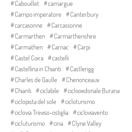
Cabouillet
camargue
Campo imperatore
Canterbury
carcasonne
Carcassonne
Carmarthen
Carmarthenshire
Carmathen
Carnac
Carpi
Castel Coira
castelli
Castellina in Chianti
Castlerigg
Charles de Gaulle
Chenonceaux
Chianti
ciclabile
ciclooedonale Burana
ciclopista del sole
cicloturismo
ciclovia Treviso-ostiglia
cicloviavento
cicluturismo
cina
Clyne Valley