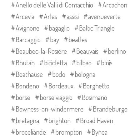
Anello delle Valli di Comacchio
Arcachon
Arcevia
Arles
assisi
avenueverte
Avignone
bagaglio
Baltic Triangle
Barcaggio
bay
beatles
Beaubec-la-Rosière
Beauvais
berlino
Bhutan
bicicletta
bilbao
blois
Boathause
bodo
bologna
Bondeno
Bordeaux
Borghetto
borse
borse viaggio
Bosimano
Bowness-on-windermere
Brandeburgo
bretagna
brighton
Broad Haven
broceliande
brompton
Bynea