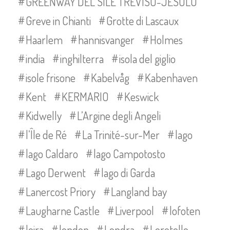
GREENWAY DEL SILE TREVISO-JESOLO
Greve in Chianti
Grotte di Lascaux
Haarlem
hannisvanger
Holmes
india
inghilterra
isola del giglio
isole frisone
Kabelvåg
Kabenhaven
Kent
KERMARIO
Keswick
Kidwelly
L’Argine degli Angeli
l’Île de Ré
La Trinité-sur-Mer
lago
lago Caldaro
lago Campotosto
Lago Derwent
lago di Garda
Lanercost Priory
Langland bay
Laugharne Castle
Liverpool
lofoten
loira
london
Londra
Loretello