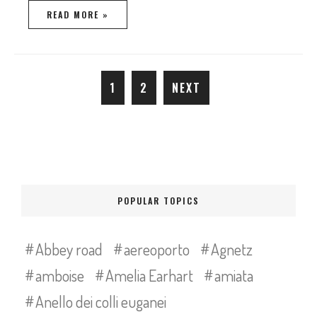
READ MORE »
1
2
NEXT
POPULAR TOPICS
Abbey road
aereoporto
Agnetz
amboise
Amelia Earhart
amiata
Anello dei colli euganei