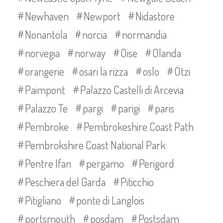
Newhaven
Newport
Nidastore
Nonantola
norcia
normandia
norvegia
norway
Oise
Olanda
orangerie
osari la rizza
oslo
Ötzi
Paimpont
Palazzo Castelli di Arcevia
Palazzo Te
pargi
parigi
paris
Pembroke
Pembrokeshire Coast Path
Pembrokshire Coast National Park
Pentre Ifan
pergamo
Perigord
Peschiera del Garda
Piticchio
Pitigliano
ponte di Langlois
portsmouth
posdam
Postsdam