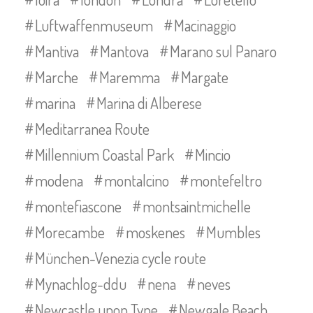
Luftwaffenmuseum
Macinaggio
Mantiva
Mantova
Marano sul Panaro
Marche
Maremma
Margate
marina
Marina di Alberese
Meditarranea Route
Millennium Coastal Park
Mincio
modena
montalcino
montefeltro
montefiascone
montsaintmichelle
Morecambe
moskenes
Mumbles
München-Venezia cycle route
Mynachlog-ddu
nena
neves
Newcastle upon Tyne
Newgale Beach