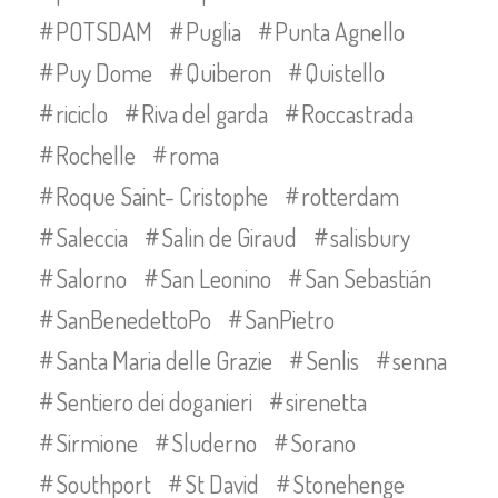
POTSDAM
Puglia
Punta Agnello
Puy Dome
Quiberon
Quistello
riciclo
Riva del garda
Roccastrada
Rochelle
roma
Roque Saint- Cristophe
rotterdam
Saleccia
Salin de Giraud
salisbury
Salorno
San Leonino
San Sebastián
SanBenedettoPo
SanPietro
Santa Maria delle Grazie
Senlis
senna
Sentiero dei doganieri
sirenetta
Sirmione
Sluderno
Sorano
Southport
St David
Stonehenge