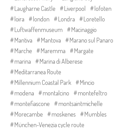
Laugharne Castle
Liverpool
lofoten
loira
london
Londra
Loretello
Luftwaffenmuseum
Macinaggio
Mantiva
Mantova
Marano sul Panaro
Marche
Maremma
Margate
marina
Marina di Alberese
Meditarranea Route
Millennium Coastal Park
Mincio
modena
montalcino
montefeltro
montefiascone
montsaintmichelle
Morecambe
moskenes
Mumbles
München-Venezia cycle route