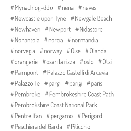
Mynachlog-ddu
nena
neves
Newcastle upon Tyne
Newgale Beach
Newhaven
Newport
Nidastore
Nonantola
norcia
normandia
norvegia
norway
Oise
Olanda
orangerie
osari la rizza
oslo
Ötzi
Paimpont
Palazzo Castelli di Arcevia
Palazzo Te
pargi
parigi
paris
Pembroke
Pembrokeshire Coast Path
Pembrokshire Coast National Park
Pentre Ifan
pergamo
Perigord
Peschiera del Garda
Piticchio