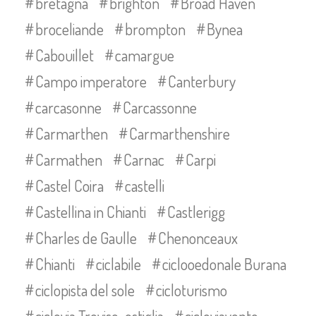
bretagna
brighton
Broad Haven
broceliande
brompton
Bynea
Cabouillet
camargue
Campo imperatore
Canterbury
carcasonne
Carcassonne
Carmarthen
Carmarthenshire
Carmathen
Carnac
Carpi
Castel Coira
castelli
Castellina in Chianti
Castlerigg
Charles de Gaulle
Chenonceaux
Chianti
ciclabile
ciclooedonale Burana
ciclopista del sole
cicloturismo