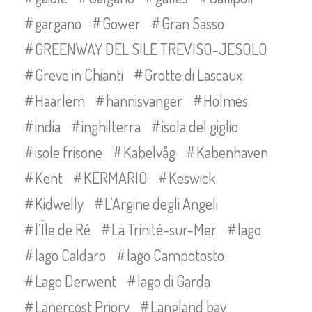
gargano
Gower
Gran Sasso
GREENWAY DEL SILE TREVISO-JESOLO
Greve in Chianti
Grotte di Lascaux
Haarlem
hannisvanger
Holmes
india
inghilterra
isola del giglio
isole frisone
Kabelvåg
Kabenhaven
Kent
KERMARIO
Keswick
Kidwelly
L’Argine degli Angeli
l’Île de Ré
La Trinité-sur-Mer
lago
lago Caldaro
lago Campotosto
Lago Derwent
lago di Garda
Lanercost Priory
Langland bay