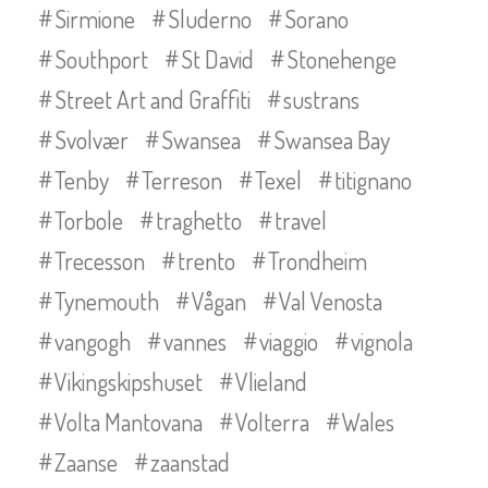
Sirmione
Sluderno
Sorano
Southport
St David
Stonehenge
Street Art and Graffiti
sustrans
Svolvær
Swansea
Swansea Bay
Tenby
Terreson
Texel
titignano
Torbole
traghetto
travel
Trecesson
trento
Trondheim
Tynemouth
Vågan
Val Venosta
vangogh
vannes
viaggio
vignola
Vikingskipshuset
Vlieland
Volta Mantovana
Volterra
Wales
Zaanse
zaanstad