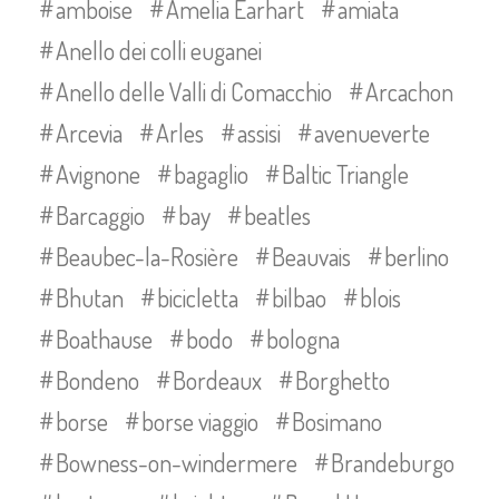
amboise
Amelia Earhart
amiata
Anello dei colli euganei
Anello delle Valli di Comacchio
Arcachon
Arcevia
Arles
assisi
avenueverte
Avignone
bagaglio
Baltic Triangle
Barcaggio
bay
beatles
Beaubec-la-Rosière
Beauvais
berlino
Bhutan
bicicletta
bilbao
blois
Boathause
bodo
bologna
Bondeno
Bordeaux
Borghetto
borse
borse viaggio
Bosimano
Bowness-on-windermere
Brandeburgo