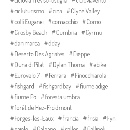
ciclovia Treviso-ostiglia
cicloviavento
cicluturismo
cina
Clyne Valley
colli Euganei
comacchio
Como
Crosby Beach
Cumbria
Cyrmu
danimarca
dday
Deserto Des Agriates
Dieppe
Duna di Pilat
Dylan Thoma
ebike
Eurovelo 7
Ferrara
Finocchiarola
fishgard
fishgardbay
fiume adige
fiume Po
foresta umbra
forêt de Hez-Froidmont
Forges-les-Eaux
francia
frisia
Fyn
gaiole
Galgano
galles
Gallipoli