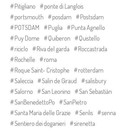
Pitigliano
ponte di Langlois
portsmouth
posdam
Postsdam
POTSDAM
Puglia
Punta Agnello
Puy Dome
Quiberon
Quistello
riciclo
Riva del garda
Roccastrada
Rochelle
roma
Roque Saint- Cristophe
rotterdam
Saleccia
Salin de Giraud
salisbury
Salorno
San Leonino
San Sebastián
SanBenedettoPo
SanPietro
Santa Maria delle Grazie
Senlis
senna
Sentiero dei doganieri
sirenetta