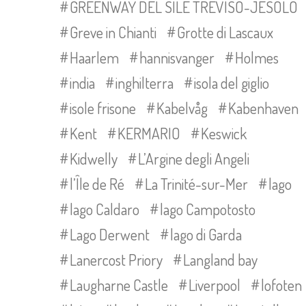
GREENWAY DEL SILE TREVISO-JESOLO
Greve in Chianti
Grotte di Lascaux
Haarlem
hannisvanger
Holmes
india
inghilterra
isola del giglio
isole frisone
Kabelvåg
Kabenhaven
Kent
KERMARIO
Keswick
Kidwelly
L’Argine degli Angeli
l’Île de Ré
La Trinité-sur-Mer
lago
lago Caldaro
lago Campotosto
Lago Derwent
lago di Garda
Lanercost Priory
Langland bay
Laugharne Castle
Liverpool
lofoten