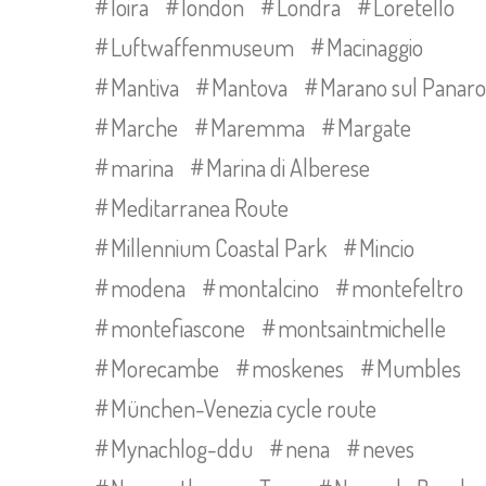
loira
london
Londra
Loretello
Luftwaffenmuseum
Macinaggio
Mantiva
Mantova
Marano sul Panaro
Marche
Maremma
Margate
marina
Marina di Alberese
Meditarranea Route
Millennium Coastal Park
Mincio
modena
montalcino
montefeltro
montefiascone
montsaintmichelle
Morecambe
moskenes
Mumbles
München-Venezia cycle route
Mynachlog-ddu
nena
neves