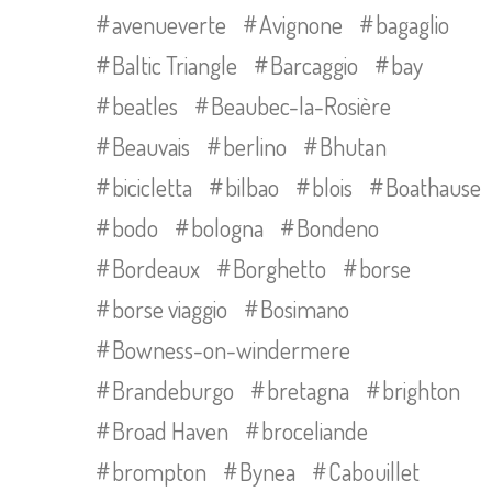
avenueverte
Avignone
bagaglio
Baltic Triangle
Barcaggio
bay
beatles
Beaubec-la-Rosière
Beauvais
berlino
Bhutan
bicicletta
bilbao
blois
Boathause
bodo
bologna
Bondeno
Bordeaux
Borghetto
borse
borse viaggio
Bosimano
Bowness-on-windermere
Brandeburgo
bretagna
brighton
Broad Haven
broceliande
brompton
Bynea
Cabouillet