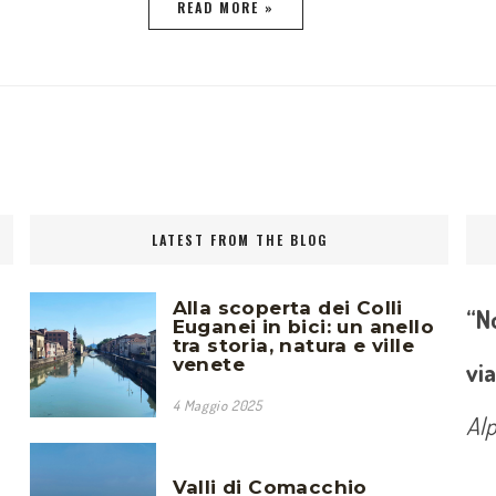
READ MORE »
LATEST FROM THE BLOG
Alla scoperta dei Colli
“No
Euganei in bici: un anello
tra storia, natura e ville
venete
via
4 Maggio 2025
Al
Valli di Comacchio