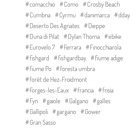
comacchio
Como
Crosby Beach
Cumbria
Cyrmu
danimarca
dday
Deserto Des Agriates
Dieppe
Duna di Pilat
Dylan Thoma
ebike
Eurovelo 7
Ferrara
Finocchiarola
fishgard
fishgardbay
fiume adige
fiume Po
foresta umbra
forêt de Hez-Froidmont
Forges-les-Eaux
francia
frisia
Fyn
gaiole
Galgano
galles
Gallipoli
gargano
Gower
Gran Sasso