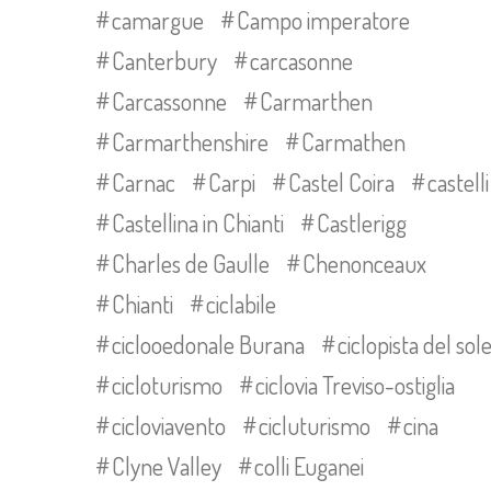
camargue
Campo imperatore
Canterbury
carcasonne
Carcassonne
Carmarthen
Carmarthenshire
Carmathen
Carnac
Carpi
Castel Coira
castelli
Castellina in Chianti
Castlerigg
Charles de Gaulle
Chenonceaux
Chianti
ciclabile
ciclooedonale Burana
ciclopista del sol
cicloturismo
ciclovia Treviso-ostiglia
cicloviavento
cicluturismo
cina
Clyne Valley
colli Euganei