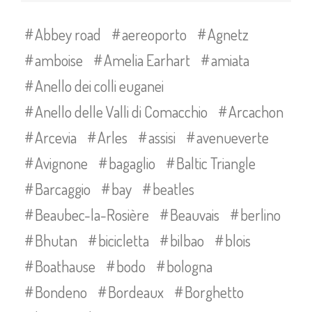
Abbey road
aereoporto
Agnetz
amboise
Amelia Earhart
amiata
Anello dei colli euganei
Anello delle Valli di Comacchio
Arcachon
Arcevia
Arles
assisi
avenueverte
Avignone
bagaglio
Baltic Triangle
Barcaggio
bay
beatles
Beaubec-la-Rosière
Beauvais
berlino
Bhutan
bicicletta
bilbao
blois
Boathause
bodo
bologna
Bondeno
Bordeaux
Borghetto