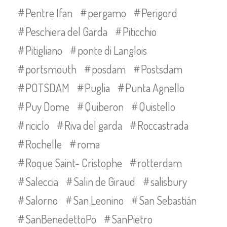
Pentre Ifan
pergamo
Perigord
Peschiera del Garda
Piticchio
Pitigliano
ponte di Langlois
portsmouth
posdam
Postsdam
POTSDAM
Puglia
Punta Agnello
Puy Dome
Quiberon
Quistello
riciclo
Riva del garda
Roccastrada
Rochelle
roma
Roque Saint- Cristophe
rotterdam
Saleccia
Salin de Giraud
salisbury
Salorno
San Leonino
San Sebastián
SanBenedettoPo
SanPietro