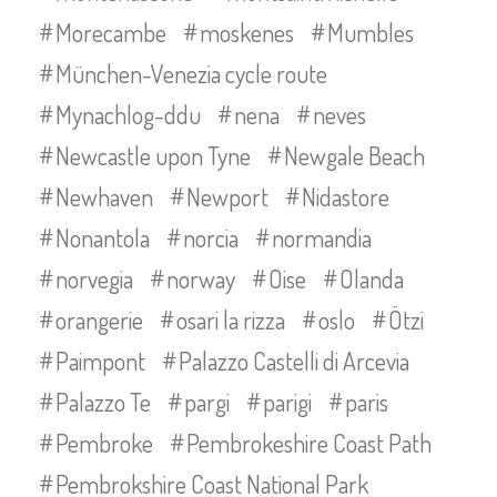
Morecambe
moskenes
Mumbles
München-Venezia cycle route
Mynachlog-ddu
nena
neves
Newcastle upon Tyne
Newgale Beach
Newhaven
Newport
Nidastore
Nonantola
norcia
normandia
norvegia
norway
Oise
Olanda
orangerie
osari la rizza
oslo
Ötzi
Paimpont
Palazzo Castelli di Arcevia
Palazzo Te
pargi
parigi
paris
Pembroke
Pembrokeshire Coast Path
Pembrokshire Coast National Park