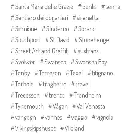
Santa Maria delle Grazie
Senlis
senna
Sentiero dei doganieri
sirenetta
Sirmione
Sluderno
Sorano
Southport
St David
Stonehenge
Street Art and Graffiti
sustrans
Svolvær
Swansea
Swansea Bay
Tenby
Terreson
Texel
titignano
Torbole
traghetto
travel
Trecesson
trento
Trondheim
Tynemouth
Vågan
Val Venosta
vangogh
vannes
viaggio
vignola
Vikingskipshuset
Vlieland