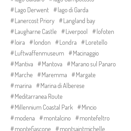
Lago Derwent
lago di Garda
Lanercost Priory
Langland bay
Laugharne Castle
Liverpool
lofoten
loira
london
Londra
Loretello
Luftwaffenmuseum
Macinaggio
Mantiva
Mantova
Marano sul Panaro
Marche
Maremma
Margate
marina
Marina di Alberese
Meditarranea Route
Millennium Coastal Park
Mincio
modena
montalcino
montefeltro
montefiascone
montsaintmichelle