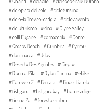
Chianti
ciclabile
ciclooedonale Burana
ciclopista del sole
cicloturismo
ciclovia Treviso-ostiglia
cicloviavento
cicluturismo
cina
Clyne Valley
colli Euganei
comacchio
Como
Crosby Beach
Cumbria
Cyrmu
danimarca
dday
Deserto Des Agriates
Dieppe
Duna di Pilat
Dylan Thoma
ebike
Eurovelo 7
Ferrara
Finocchiarola
fishgard
fishgardbay
fiume adige
fiume Po
foresta umbra