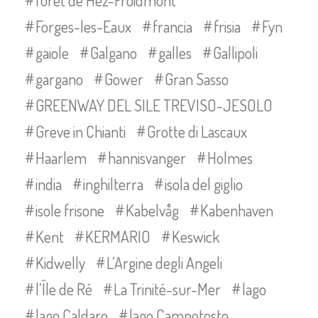
forêt de Hez-Froidmont
Forges-les-Eaux
francia
frisia
Fyn
gaiole
Galgano
galles
Gallipoli
gargano
Gower
Gran Sasso
GREENWAY DEL SILE TREVISO-JESOLO
Greve in Chianti
Grotte di Lascaux
Haarlem
hannisvanger
Holmes
india
inghilterra
isola del giglio
isole frisone
Kabelvåg
Kabenhaven
Kent
KERMARIO
Keswick
Kidwelly
L’Argine degli Angeli
l’Île de Ré
La Trinité-sur-Mer
lago
lago Caldaro
lago Campotosto