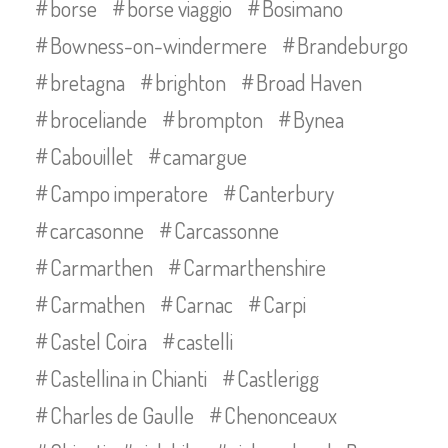
borse
borse viaggio
Bosimano
Bowness-on-windermere
Brandeburgo
bretagna
brighton
Broad Haven
broceliande
brompton
Bynea
Cabouillet
camargue
Campo imperatore
Canterbury
carcasonne
Carcassonne
Carmarthen
Carmarthenshire
Carmathen
Carnac
Carpi
Castel Coira
castelli
Castellina in Chianti
Castlerigg
Charles de Gaulle
Chenonceaux