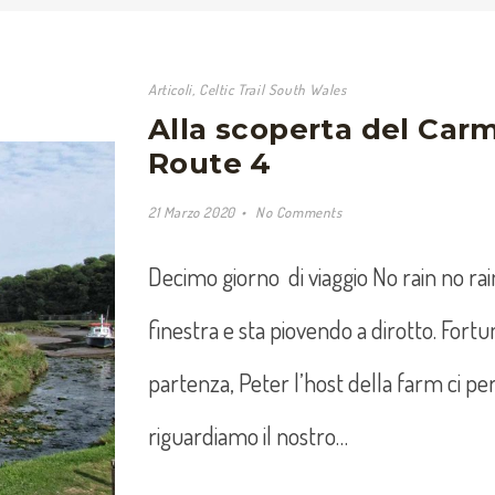
Articoli
,
Celtic Trail South Wales
Alla scoperta del Car
Route 4
21 Marzo 2020
No Comments
Decimo giorno di viaggio No rain no rain
finestra e sta piovendo a dirotto. For
partenza, Peter l’host della farm ci p
riguardiamo il nostro…