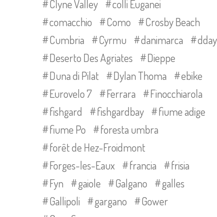
Clyne Valley
colli Euganei
comacchio
Como
Crosby Beach
Cumbria
Cyrmu
danimarca
dday
Deserto Des Agriates
Dieppe
Duna di Pilat
Dylan Thoma
ebike
Eurovelo 7
Ferrara
Finocchiarola
fishgard
fishgardbay
fiume adige
fiume Po
foresta umbra
forêt de Hez-Froidmont
Forges-les-Eaux
francia
frisia
Fyn
gaiole
Galgano
galles
Gallipoli
gargano
Gower