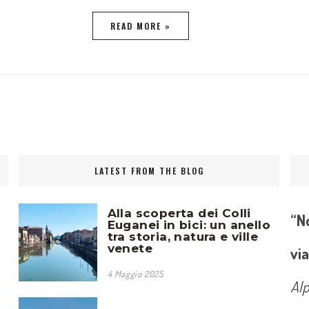
READ MORE »
LATEST FROM THE BLOG
Alla scoperta dei Colli
“No
Euganei in bici: un anello
tra storia, natura e ville
venete
via
4 Maggio 2025
Al