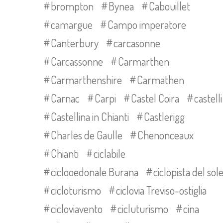
brompton
Bynea
Cabouillet
camargue
Campo imperatore
Canterbury
carcasonne
Carcassonne
Carmarthen
Carmarthenshire
Carmathen
Carnac
Carpi
Castel Coira
castelli
Castellina in Chianti
Castlerigg
Charles de Gaulle
Chenonceaux
Chianti
ciclabile
ciclooedonale Burana
ciclopista del sol
cicloturismo
ciclovia Treviso-ostiglia
cicloviavento
cicluturismo
cina