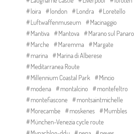
Laugharne Castle
Liverpool
lofoten
loira
london
Londra
Loretello
Luftwaffenmuseum
Macinaggio
Mantiva
Mantova
Marano sul Panaro
Marche
Maremma
Margate
marina
Marina di Alberese
Meditarranea Route
Millennium Coastal Park
Mincio
modena
montalcino
montefeltro
montefiascone
montsaintmichelle
Morecambe
moskenes
Mumbles
München-Venezia cycle route
Mynachlog-ddu
nena
neves