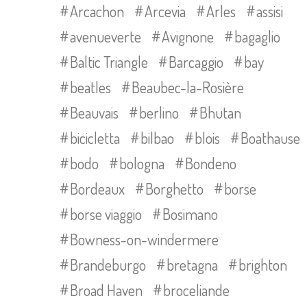
Arcachon
Arcevia
Arles
assisi
avenueverte
Avignone
bagaglio
Baltic Triangle
Barcaggio
bay
beatles
Beaubec-la-Rosière
Beauvais
berlino
Bhutan
bicicletta
bilbao
blois
Boathause
bodo
bologna
Bondeno
Bordeaux
Borghetto
borse
borse viaggio
Bosimano
Bowness-on-windermere
Brandeburgo
bretagna
brighton
Broad Haven
broceliande