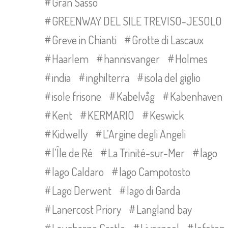
Gran Sasso
GREENWAY DEL SILE TREVISO-JESOLO
Greve in Chianti
Grotte di Lascaux
Haarlem
hannisvanger
Holmes
india
inghilterra
isola del giglio
isole frisone
Kabelvåg
Kabenhaven
Kent
KERMARIO
Keswick
Kidwelly
L’Argine degli Angeli
l’Île de Ré
La Trinité-sur-Mer
lago
lago Caldaro
lago Campotosto
Lago Derwent
lago di Garda
Lanercost Priory
Langland bay