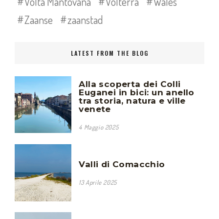
Volta Mantovana
Volterra
Wales
Zaanse
zaanstad
LATEST FROM THE BLOG
Alla scoperta dei Colli
Euganei in bici: un anello
tra storia, natura e ville
venete
4 Maggio 2025
Valli di Comacchio
13 Aprile 2025