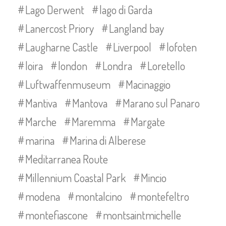
Lago Derwent
lago di Garda
Lanercost Priory
Langland bay
Laugharne Castle
Liverpool
lofoten
loira
london
Londra
Loretello
Luftwaffenmuseum
Macinaggio
Mantiva
Mantova
Marano sul Panaro
Marche
Maremma
Margate
marina
Marina di Alberese
Meditarranea Route
Millennium Coastal Park
Mincio
modena
montalcino
montefeltro
montefiascone
montsaintmichelle