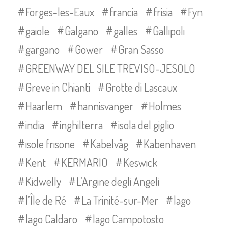
Forges-les-Eaux
francia
frisia
Fyn
gaiole
Galgano
galles
Gallipoli
gargano
Gower
Gran Sasso
GREENWAY DEL SILE TREVISO-JESOLO
Greve in Chianti
Grotte di Lascaux
Haarlem
hannisvanger
Holmes
india
inghilterra
isola del giglio
isole frisone
Kabelvåg
Kabenhaven
Kent
KERMARIO
Keswick
Kidwelly
L’Argine degli Angeli
l’Île de Ré
La Trinité-sur-Mer
lago
lago Caldaro
lago Campotosto