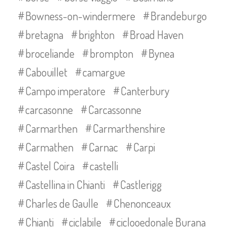
Bowness-on-windermere
Brandeburgo
bretagna
brighton
Broad Haven
broceliande
brompton
Bynea
Cabouillet
camargue
Campo imperatore
Canterbury
carcasonne
Carcassonne
Carmarthen
Carmarthenshire
Carmathen
Carnac
Carpi
Castel Coira
castelli
Castellina in Chianti
Castlerigg
Charles de Gaulle
Chenonceaux
Chianti
ciclabile
ciclooedonale Burana