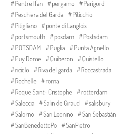
Pentre Ifan
pergamo
Perigord
Peschiera del Garda
Piticchio
Pitigliano
ponte di Langlois
portsmouth
posdam
Postsdam
POTSDAM
Puglia
Punta Agnello
Puy Dome
Quiberon
Quistello
riciclo
Riva del garda
Roccastrada
Rochelle
roma
Roque Saint- Cristophe
rotterdam
Saleccia
Salin de Giraud
salisbury
Salorno
San Leonino
San Sebastián
SanBenedettoPo
SanPietro