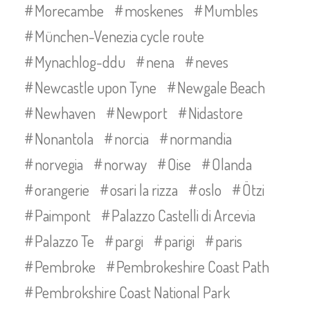
Morecambe
moskenes
Mumbles
München-Venezia cycle route
Mynachlog-ddu
nena
neves
Newcastle upon Tyne
Newgale Beach
Newhaven
Newport
Nidastore
Nonantola
norcia
normandia
norvegia
norway
Oise
Olanda
orangerie
osari la rizza
oslo
Ötzi
Paimpont
Palazzo Castelli di Arcevia
Palazzo Te
pargi
parigi
paris
Pembroke
Pembrokeshire Coast Path
Pembrokshire Coast National Park