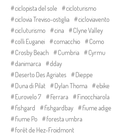
ciclopista del sole
cicloturismo
ciclovia Treviso-ostiglia
cicloviavento
cicluturismo
cina
Clyne Valley
colli Euganei
comacchio
Como
Crosby Beach
Cumbria
Cyrmu
danimarca
dday
Deserto Des Agriates
Dieppe
Duna di Pilat
Dylan Thoma
ebike
Eurovelo 7
Ferrara
Finocchiarola
fishgard
fishgardbay
fiume adige
fiume Po
foresta umbra
forêt de Hez-Froidmont