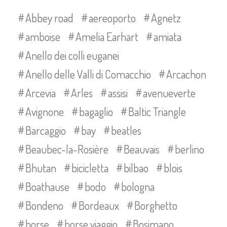
Abbey road
aereoporto
Agnetz
amboise
Amelia Earhart
amiata
Anello dei colli euganei
Anello delle Valli di Comacchio
Arcachon
Arcevia
Arles
assisi
avenueverte
Avignone
bagaglio
Baltic Triangle
Barcaggio
bay
beatles
Beaubec-la-Rosière
Beauvais
berlino
Bhutan
bicicletta
bilbao
blois
Boathause
bodo
bologna
Bondeno
Bordeaux
Borghetto
borse
borse viaggio
Bosimano