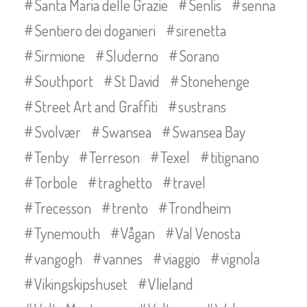
Santa Maria delle Grazie
Senlis
senna
Sentiero dei doganieri
sirenetta
Sirmione
Sluderno
Sorano
Southport
St David
Stonehenge
Street Art and Graffiti
sustrans
Svolvær
Swansea
Swansea Bay
Tenby
Terreson
Texel
titignano
Torbole
traghetto
travel
Trecesson
trento
Trondheim
Tynemouth
Vågan
Val Venosta
vangogh
vannes
viaggio
vignola
Vikingskipshuset
Vlieland