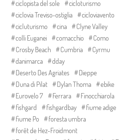
ciclopista del sole
cicloturismo
ciclovia Treviso-ostiglia
cicloviavento
cicluturismo
cina
Clyne Valley
colli Euganei
comacchio
Como
Crosby Beach
Cumbria
Cyrmu
danimarca
dday
Deserto Des Agriates
Dieppe
Duna di Pilat
Dylan Thoma
ebike
Eurovelo 7
Ferrara
Finocchiarola
fishgard
fishgardbay
fiume adige
fiume Po
foresta umbra
forêt de Hez-Froidmont