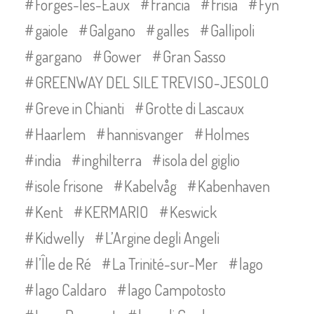
Forges-les-Eaux
francia
frisia
Fyn
gaiole
Galgano
galles
Gallipoli
gargano
Gower
Gran Sasso
GREENWAY DEL SILE TREVISO-JESOLO
Greve in Chianti
Grotte di Lascaux
Haarlem
hannisvanger
Holmes
india
inghilterra
isola del giglio
isole frisone
Kabelvåg
Kabenhaven
Kent
KERMARIO
Keswick
Kidwelly
L’Argine degli Angeli
l’Île de Ré
La Trinité-sur-Mer
lago
lago Caldaro
lago Campotosto