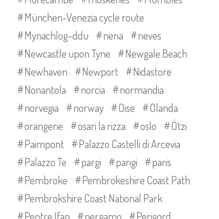
München-Venezia cycle route
Mynachlog-ddu
nena
neves
Newcastle upon Tyne
Newgale Beach
Newhaven
Newport
Nidastore
Nonantola
norcia
normandia
norvegia
norway
Oise
Olanda
orangerie
osari la rizza
oslo
Ötzi
Paimpont
Palazzo Castelli di Arcevia
Palazzo Te
pargi
parigi
paris
Pembroke
Pembrokeshire Coast Path
Pembrokshire Coast National Park
Pentre Ifan
pergamo
Perigord