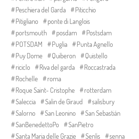
Peschiera del Garda
Piticchio
Pitigliano
ponte di Langlois
portsmouth
posdam
Postsdam
POTSDAM
Puglia
Punta Agnello
Puy Dome
Quiberon
Quistello
riciclo
Riva del garda
Roccastrada
Rochelle
roma
Roque Saint- Cristophe
rotterdam
Saleccia
Salin de Giraud
salisbury
Salorno
San Leonino
San Sebastián
SanBenedettoPo
SanPietro
Santa Maria delle Grazie
Senlis
senna