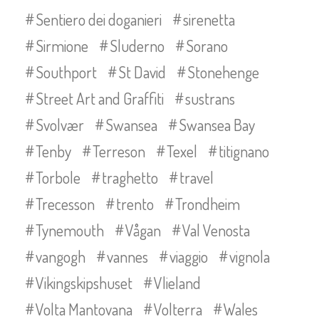
Sentiero dei doganieri
sirenetta
Sirmione
Sluderno
Sorano
Southport
St David
Stonehenge
Street Art and Graffiti
sustrans
Svolvær
Swansea
Swansea Bay
Tenby
Terreson
Texel
titignano
Torbole
traghetto
travel
Trecesson
trento
Trondheim
Tynemouth
Vågan
Val Venosta
vangogh
vannes
viaggio
vignola
Vikingskipshuset
Vlieland
Volta Mantovana
Volterra
Wales