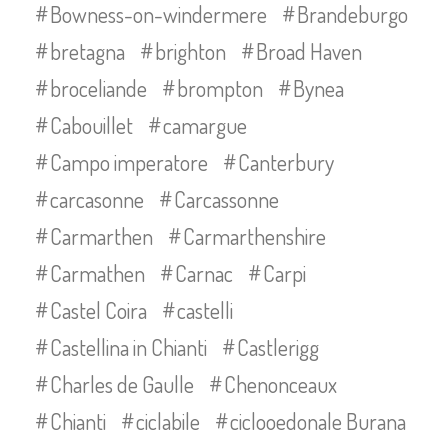
Bowness-on-windermere
Brandeburgo
bretagna
brighton
Broad Haven
broceliande
brompton
Bynea
Cabouillet
camargue
Campo imperatore
Canterbury
carcasonne
Carcassonne
Carmarthen
Carmarthenshire
Carmathen
Carnac
Carpi
Castel Coira
castelli
Castellina in Chianti
Castlerigg
Charles de Gaulle
Chenonceaux
Chianti
ciclabile
ciclooedonale Burana