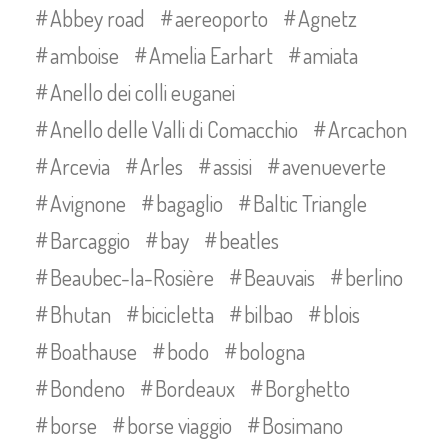
Abbey road
aereoporto
Agnetz
amboise
Amelia Earhart
amiata
Anello dei colli euganei
Anello delle Valli di Comacchio
Arcachon
Arcevia
Arles
assisi
avenueverte
Avignone
bagaglio
Baltic Triangle
Barcaggio
bay
beatles
Beaubec-la-Rosière
Beauvais
berlino
Bhutan
bicicletta
bilbao
blois
Boathause
bodo
bologna
Bondeno
Bordeaux
Borghetto
borse
borse viaggio
Bosimano