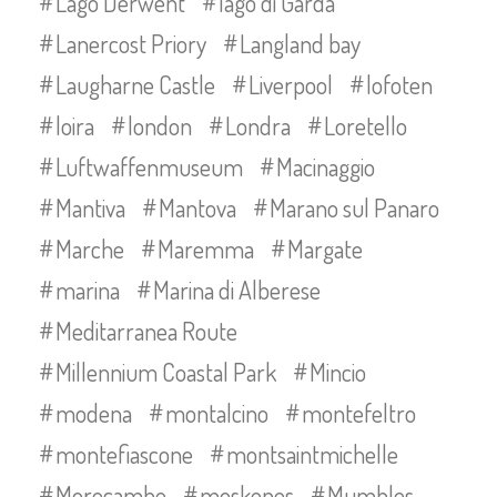
Lago Derwent
lago di Garda
Lanercost Priory
Langland bay
Laugharne Castle
Liverpool
lofoten
loira
london
Londra
Loretello
Luftwaffenmuseum
Macinaggio
Mantiva
Mantova
Marano sul Panaro
Marche
Maremma
Margate
marina
Marina di Alberese
Meditarranea Route
Millennium Coastal Park
Mincio
modena
montalcino
montefeltro
montefiascone
montsaintmichelle
Morecambe
moskenes
Mumbles