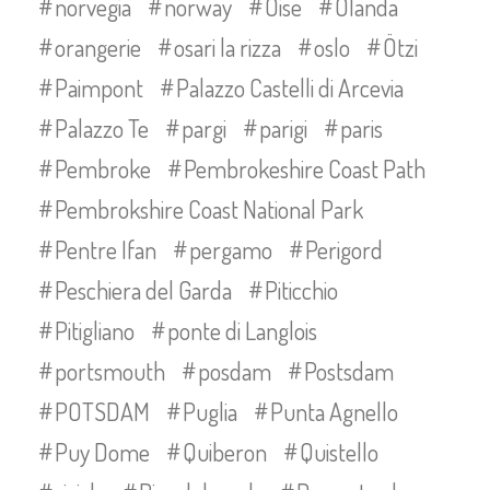
norvegia
norway
Oise
Olanda
orangerie
osari la rizza
oslo
Ötzi
Paimpont
Palazzo Castelli di Arcevia
Palazzo Te
pargi
parigi
paris
Pembroke
Pembrokeshire Coast Path
Pembrokshire Coast National Park
Pentre Ifan
pergamo
Perigord
Peschiera del Garda
Piticchio
Pitigliano
ponte di Langlois
portsmouth
posdam
Postsdam
POTSDAM
Puglia
Punta Agnello
Puy Dome
Quiberon
Quistello