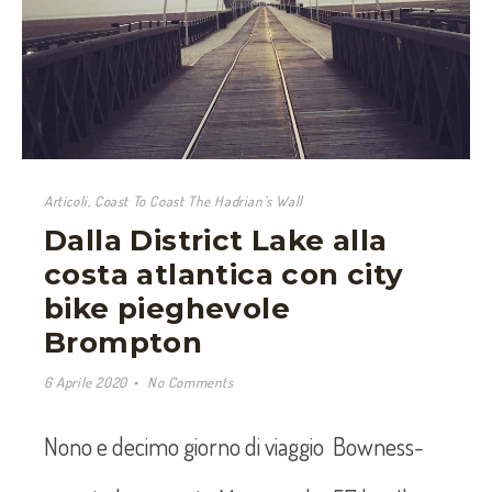
Articoli
,
Coast To Coast The Hadrian's Wall
Dalla District Lake alla
costa atlantica con city
bike pieghevole
Brompton
6 Aprile 2020
No Comments
Nono e decimo giorno di viaggio Bowness-