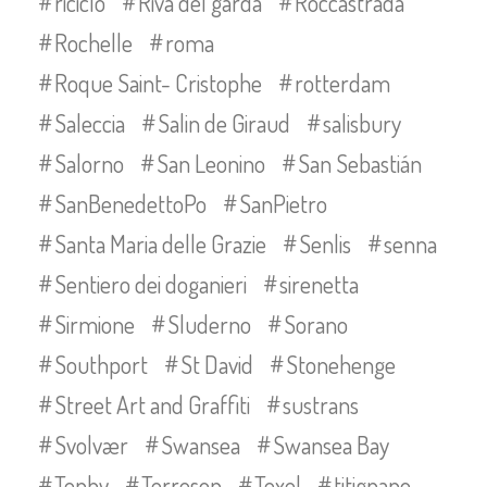
riciclo
Riva del garda
Roccastrada
Rochelle
roma
Roque Saint- Cristophe
rotterdam
Saleccia
Salin de Giraud
salisbury
Salorno
San Leonino
San Sebastián
SanBenedettoPo
SanPietro
Santa Maria delle Grazie
Senlis
senna
Sentiero dei doganieri
sirenetta
Sirmione
Sluderno
Sorano
Southport
St David
Stonehenge
Street Art and Graffiti
sustrans
Svolvær
Swansea
Swansea Bay
Tenby
Terreson
Texel
titignano