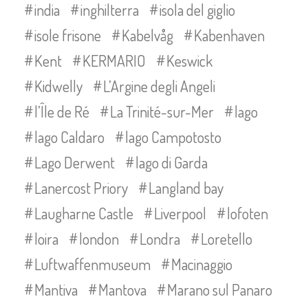
india
inghilterra
isola del giglio
isole frisone
Kabelvåg
Kabenhaven
Kent
KERMARIO
Keswick
Kidwelly
L’Argine degli Angeli
l’Île de Ré
La Trinité-sur-Mer
lago
lago Caldaro
lago Campotosto
Lago Derwent
lago di Garda
Lanercost Priory
Langland bay
Laugharne Castle
Liverpool
lofoten
loira
london
Londra
Loretello
Luftwaffenmuseum
Macinaggio
Mantiva
Mantova
Marano sul Panaro