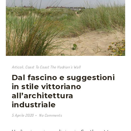
Articoli
,
Coast To Coast The Hadrian's Wall
Dal fascino e suggestioni
in stile vittoriano
all’architettura
industriale
5 Aprile 2020
No Comments