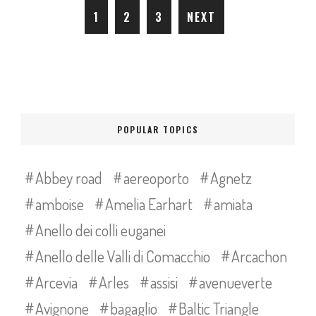
1
2
3
NEXT
POPULAR TOPICS
Abbey road
aereoporto
Agnetz
amboise
Amelia Earhart
amiata
Anello dei colli euganei
Anello delle Valli di Comacchio
Arcachon
Arcevia
Arles
assisi
avenueverte
Avignone
bagaglio
Baltic Triangle