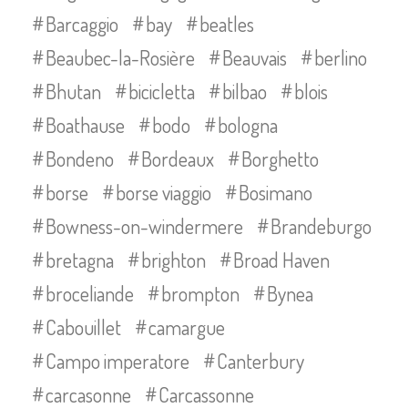
Barcaggio
bay
beatles
Beaubec-la-Rosière
Beauvais
berlino
Bhutan
bicicletta
bilbao
blois
Boathause
bodo
bologna
Bondeno
Bordeaux
Borghetto
borse
borse viaggio
Bosimano
Bowness-on-windermere
Brandeburgo
bretagna
brighton
Broad Haven
broceliande
brompton
Bynea
Cabouillet
camargue
Campo imperatore
Canterbury
carcasonne
Carcassonne