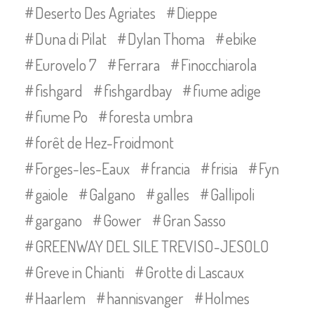
Deserto Des Agriates
Dieppe
Duna di Pilat
Dylan Thoma
ebike
Eurovelo 7
Ferrara
Finocchiarola
fishgard
fishgardbay
fiume adige
fiume Po
foresta umbra
forêt de Hez-Froidmont
Forges-les-Eaux
francia
frisia
Fyn
gaiole
Galgano
galles
Gallipoli
gargano
Gower
Gran Sasso
GREENWAY DEL SILE TREVISO-JESOLO
Greve in Chianti
Grotte di Lascaux
Haarlem
hannisvanger
Holmes