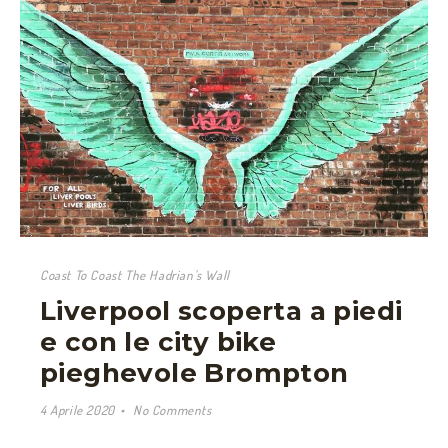
Coast To Coast The Hadrian's Wall
Liverpool scoperta a piedi
e con le city bike
pieghevole Brompton
4 Aprile 2020
No Comments