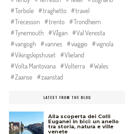
Torbole
traghetto
travel
Trecesson
trento
Trondheim
Tynemouth
Vågan
Val Venosta
vangogh
vannes
viaggio
vignola
Vikingskipshuset
Vlieland
Volta Mantovana
Volterra
Wales
Zaanse
zaanstad
LATEST FROM THE BLOG
Alla scoperta dei Colli
Euganei in bici: un anello
tra storia, natura e ville
venete