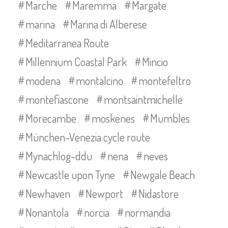
Marche
Maremma
Margate
marina
Marina di Alberese
Meditarranea Route
Millennium Coastal Park
Mincio
modena
montalcino
montefeltro
montefiascone
montsaintmichelle
Morecambe
moskenes
Mumbles
München-Venezia cycle route
Mynachlog-ddu
nena
neves
Newcastle upon Tyne
Newgale Beach
Newhaven
Newport
Nidastore
Nonantola
norcia
normandia