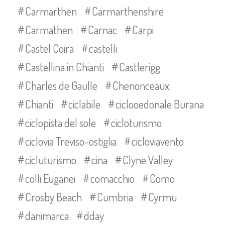
Carmarthen
Carmarthenshire
Carmathen
Carnac
Carpi
Castel Coira
castelli
Castellina in Chianti
Castlerigg
Charles de Gaulle
Chenonceaux
Chianti
ciclabile
ciclooedonale Burana
ciclopista del sole
cicloturismo
ciclovia Treviso-ostiglia
cicloviavento
cicluturismo
cina
Clyne Valley
colli Euganei
comacchio
Como
Crosby Beach
Cumbria
Cyrmu
danimarca
dday