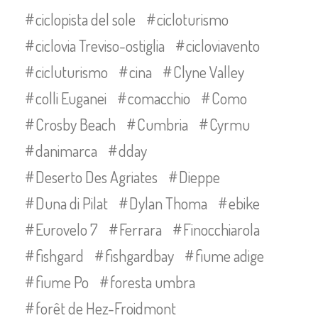
ciclopista del sole
cicloturismo
ciclovia Treviso-ostiglia
cicloviavento
cicluturismo
cina
Clyne Valley
colli Euganei
comacchio
Como
Crosby Beach
Cumbria
Cyrmu
danimarca
dday
Deserto Des Agriates
Dieppe
Duna di Pilat
Dylan Thoma
ebike
Eurovelo 7
Ferrara
Finocchiarola
fishgard
fishgardbay
fiume adige
fiume Po
foresta umbra
forêt de Hez-Froidmont