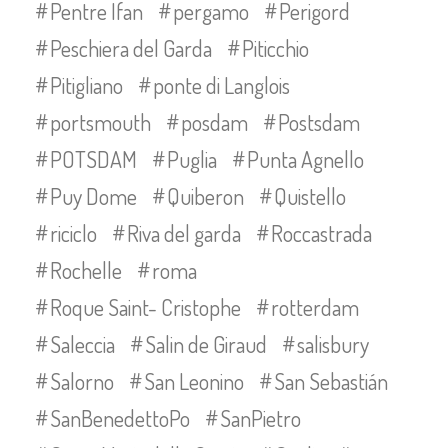
Pentre Ifan
pergamo
Perigord
Peschiera del Garda
Piticchio
Pitigliano
ponte di Langlois
portsmouth
posdam
Postsdam
POTSDAM
Puglia
Punta Agnello
Puy Dome
Quiberon
Quistello
riciclo
Riva del garda
Roccastrada
Rochelle
roma
Roque Saint- Cristophe
rotterdam
Saleccia
Salin de Giraud
salisbury
Salorno
San Leonino
San Sebastián
SanBenedettoPo
SanPietro