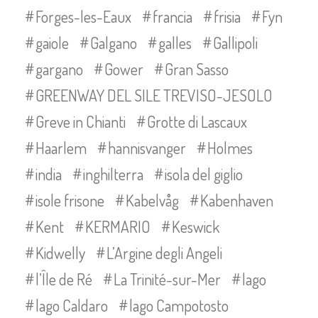
Forges-les-Eaux
francia
frisia
Fyn
gaiole
Galgano
galles
Gallipoli
gargano
Gower
Gran Sasso
GREENWAY DEL SILE TREVISO-JESOLO
Greve in Chianti
Grotte di Lascaux
Haarlem
hannisvanger
Holmes
india
inghilterra
isola del giglio
isole frisone
Kabelvåg
Kabenhaven
Kent
KERMARIO
Keswick
Kidwelly
L’Argine degli Angeli
l’Île de Ré
La Trinité-sur-Mer
lago
lago Caldaro
lago Campotosto