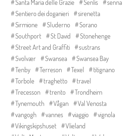
Santa Maria delle Grazie
Senlis
senna
Sentiero dei doganieri
sirenetta
Sirmione
Sluderno
Sorano
Southport
St David
Stonehenge
Street Art and Graffiti
sustrans
Svolvær
Swansea
Swansea Bay
Tenby
Terreson
Texel
titignano
Torbole
traghetto
travel
Trecesson
trento
Trondheim
Tynemouth
Vågan
Val Venosta
vangogh
vannes
viaggio
vignola
Vikingskipshuset
Vlieland