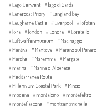
Lago Derwent
lago di Garda
Lanercost Priory
Langland bay
Laugharne Castle
Liverpool
lofoten
loira
london
Londra
Loretello
Luftwaffenmuseum
Macinaggio
Mantiva
Mantova
Marano sul Panaro
Marche
Maremma
Margate
marina
Marina di Alberese
Meditarranea Route
Millennium Coastal Park
Mincio
modena
montalcino
montefeltro
montefiascone
montsaintmichelle