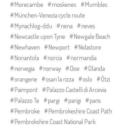
Morecambe
moskenes
Mumbles
München-Venezia cycle route
Mynachlog-ddu
nena
neves
Newcastle upon Tyne
Newgale Beach
Newhaven
Newport
Nidastore
Nonantola
norcia
normandia
norvegia
norway
Oise
Olanda
orangerie
osari la rizza
oslo
Ötzi
Paimpont
Palazzo Castelli di Arcevia
Palazzo Te
pargi
parigi
paris
Pembroke
Pembrokeshire Coast Path
Pembrokshire Coast National Park