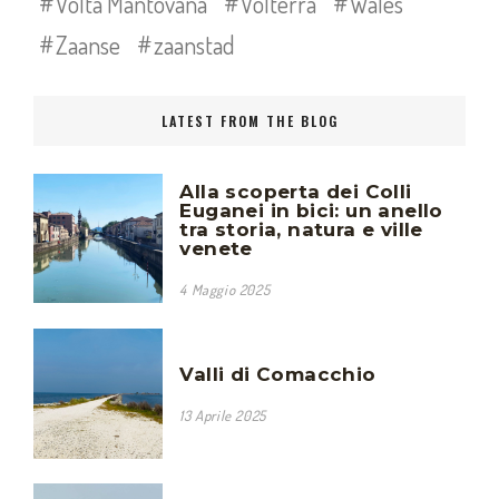
Volta Mantovana
Volterra
Wales
Zaanse
zaanstad
LATEST FROM THE BLOG
Alla scoperta dei Colli
Euganei in bici: un anello
tra storia, natura e ville
venete
4 Maggio 2025
Valli di Comacchio
13 Aprile 2025