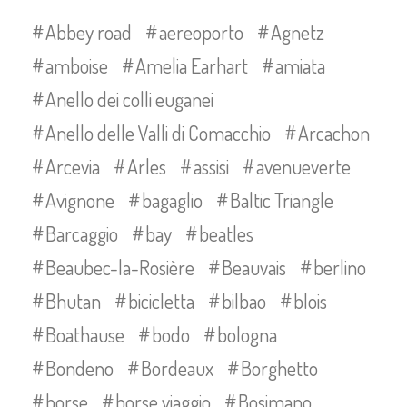
Abbey road
aereoporto
Agnetz
amboise
Amelia Earhart
amiata
Anello dei colli euganei
Anello delle Valli di Comacchio
Arcachon
Arcevia
Arles
assisi
avenueverte
Avignone
bagaglio
Baltic Triangle
Barcaggio
bay
beatles
Beaubec-la-Rosière
Beauvais
berlino
Bhutan
bicicletta
bilbao
blois
Boathause
bodo
bologna
Bondeno
Bordeaux
Borghetto
borse
borse viaggio
Bosimano