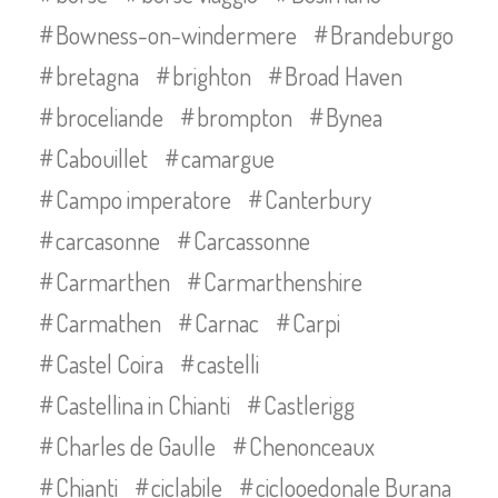
Bowness-on-windermere
Brandeburgo
bretagna
brighton
Broad Haven
broceliande
brompton
Bynea
Cabouillet
camargue
Campo imperatore
Canterbury
carcasonne
Carcassonne
Carmarthen
Carmarthenshire
Carmathen
Carnac
Carpi
Castel Coira
castelli
Castellina in Chianti
Castlerigg
Charles de Gaulle
Chenonceaux
Chianti
ciclabile
ciclooedonale Burana