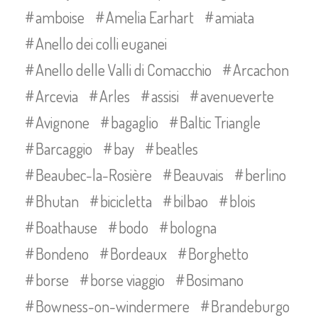
amboise
Amelia Earhart
amiata
Anello dei colli euganei
Anello delle Valli di Comacchio
Arcachon
Arcevia
Arles
assisi
avenueverte
Avignone
bagaglio
Baltic Triangle
Barcaggio
bay
beatles
Beaubec-la-Rosière
Beauvais
berlino
Bhutan
bicicletta
bilbao
blois
Boathause
bodo
bologna
Bondeno
Bordeaux
Borghetto
borse
borse viaggio
Bosimano
Bowness-on-windermere
Brandeburgo