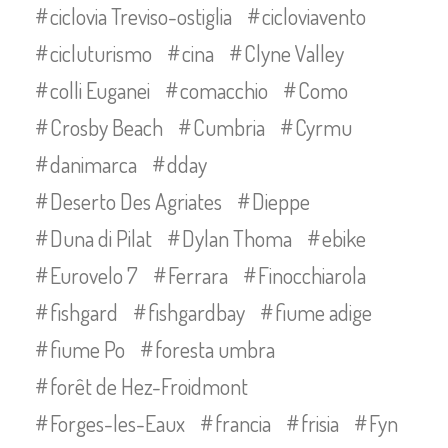
ciclovia Treviso-ostiglia
cicloviavento
cicluturismo
cina
Clyne Valley
colli Euganei
comacchio
Como
Crosby Beach
Cumbria
Cyrmu
danimarca
dday
Deserto Des Agriates
Dieppe
Duna di Pilat
Dylan Thoma
ebike
Eurovelo 7
Ferrara
Finocchiarola
fishgard
fishgardbay
fiume adige
fiume Po
foresta umbra
forêt de Hez-Froidmont
Forges-les-Eaux
francia
frisia
Fyn