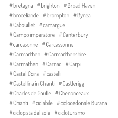
bretagna
brighton
Broad Haven
broceliande
brompton
Bynea
Cabouillet
camargue
Campo imperatore
Canterbury
carcasonne
Carcassonne
Carmarthen
Carmarthenshire
Carmathen
Carnac
Carpi
Castel Coira
castelli
Castellina in Chianti
Castlerigg
Charles de Gaulle
Chenonceaux
Chianti
ciclabile
ciclooedonale Burana
ciclopista del sole
cicloturismo