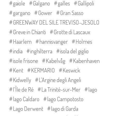
gaiole
Galgano
galles
Gallipoli
gargano
Gower
Gran Sasso
GREENWAY DEL SILE TREVISO-JESOLO
Greve in Chianti
Grotte di Lascaux
Haarlem
hannisvanger
Holmes
india
inghilterra
isola del giglio
isole frisone
Kabelvåg
Kabenhaven
Kent
KERMARIO
Keswick
Kidwelly
L’Argine degli Angeli
l’Île de Ré
La Trinité-sur-Mer
lago
lago Caldaro
lago Campotosto
Lago Derwent
lago di Garda