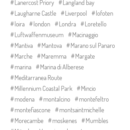
Lanercost Priory
Langland bay
Laugharne Castle
Liverpool
lofoten
loira
london
Londra
Loretello
Luftwaffenmuseum
Macinaggio
Mantiva
Mantova
Marano sul Panaro
Marche
Maremma
Margate
marina
Marina di Alberese
Meditarranea Route
Millennium Coastal Park
Mincio
modena
montalcino
montefeltro
montefiascone
montsaintmichelle
Morecambe
moskenes
Mumbles