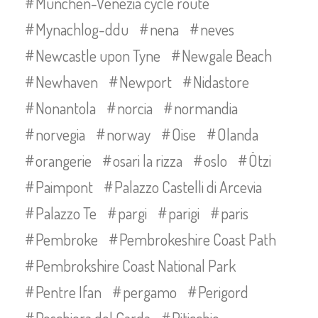
München-Venezia cycle route
Mynachlog-ddu
nena
neves
Newcastle upon Tyne
Newgale Beach
Newhaven
Newport
Nidastore
Nonantola
norcia
normandia
norvegia
norway
Oise
Olanda
orangerie
osari la rizza
oslo
Ötzi
Paimpont
Palazzo Castelli di Arcevia
Palazzo Te
pargi
parigi
paris
Pembroke
Pembrokeshire Coast Path
Pembrokshire Coast National Park
Pentre Ifan
pergamo
Perigord