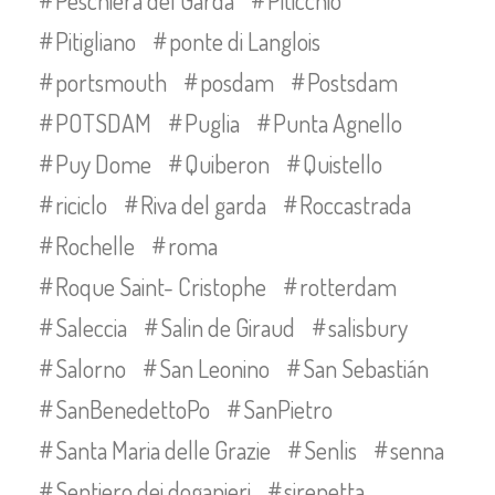
Peschiera del Garda
Piticchio
Pitigliano
ponte di Langlois
portsmouth
posdam
Postsdam
POTSDAM
Puglia
Punta Agnello
Puy Dome
Quiberon
Quistello
riciclo
Riva del garda
Roccastrada
Rochelle
roma
Roque Saint- Cristophe
rotterdam
Saleccia
Salin de Giraud
salisbury
Salorno
San Leonino
San Sebastián
SanBenedettoPo
SanPietro
Santa Maria delle Grazie
Senlis
senna
Sentiero dei doganieri
sirenetta