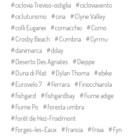
ciclovia Treviso-ostiglia
cicloviavento
cicluturismo
cina
Clyne Valley
colli Euganei
comacchio
Como
Crosby Beach
Cumbria
Cyrmu
danimarca
dday
Deserto Des Agriates
Dieppe
Duna di Pilat
Dylan Thoma
ebike
Eurovelo 7
Ferrara
Finocchiarola
fishgard
fishgardbay
fiume adige
fiume Po
foresta umbra
forêt de Hez-Froidmont
Forges-les-Eaux
francia
frisia
Fyn