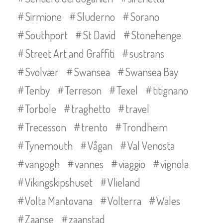
Sirmione
Sluderno
Sorano
Southport
St David
Stonehenge
Street Art and Graffiti
sustrans
Svolvær
Swansea
Swansea Bay
Tenby
Terreson
Texel
titignano
Torbole
traghetto
travel
Trecesson
trento
Trondheim
Tynemouth
Vågan
Val Venosta
vangogh
vannes
viaggio
vignola
Vikingskipshuset
Vlieland
Volta Mantovana
Volterra
Wales
Zaanse
zaanstad