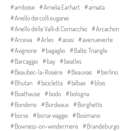
amboise
Amelia Earhart
amiata
Anello dei colli euganei
Anello delle Valli di Comacchio
Arcachon
Arcevia
Arles
assisi
avenueverte
Avignone
bagaglio
Baltic Triangle
Barcaggio
bay
beatles
Beaubec-la-Rosière
Beauvais
berlino
Bhutan
bicicletta
bilbao
blois
Boathause
bodo
bologna
Bondeno
Bordeaux
Borghetto
borse
borse viaggio
Bosimano
Bowness-on-windermere
Brandeburgo