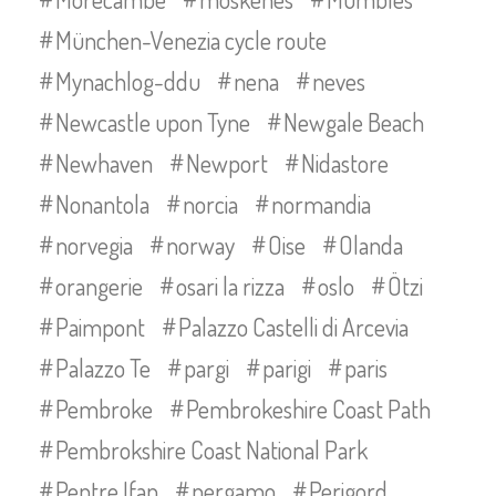
München-Venezia cycle route
Mynachlog-ddu
nena
neves
Newcastle upon Tyne
Newgale Beach
Newhaven
Newport
Nidastore
Nonantola
norcia
normandia
norvegia
norway
Oise
Olanda
orangerie
osari la rizza
oslo
Ötzi
Paimpont
Palazzo Castelli di Arcevia
Palazzo Te
pargi
parigi
paris
Pembroke
Pembrokeshire Coast Path
Pembrokshire Coast National Park
Pentre Ifan
pergamo
Perigord