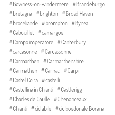
Bowness-on-windermere
Brandeburgo
bretagna
brighton
Broad Haven
broceliande
brompton
Bynea
Cabouillet
camargue
Campo imperatore
Canterbury
carcasonne
Carcassonne
Carmarthen
Carmarthenshire
Carmathen
Carnac
Carpi
Castel Coira
castelli
Castellina in Chianti
Castlerigg
Charles de Gaulle
Chenonceaux
Chianti
ciclabile
ciclooedonale Burana