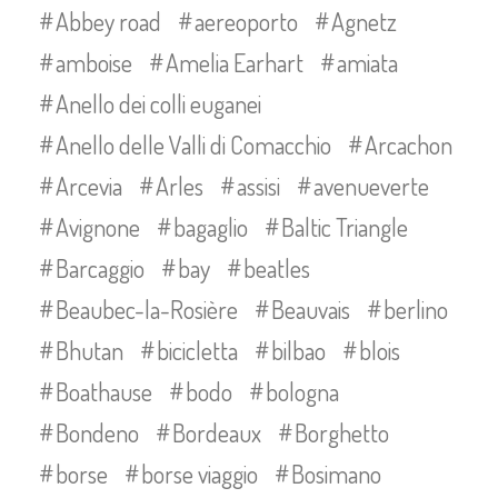
Abbey road
aereoporto
Agnetz
amboise
Amelia Earhart
amiata
Anello dei colli euganei
Anello delle Valli di Comacchio
Arcachon
Arcevia
Arles
assisi
avenueverte
Avignone
bagaglio
Baltic Triangle
Barcaggio
bay
beatles
Beaubec-la-Rosière
Beauvais
berlino
Bhutan
bicicletta
bilbao
blois
Boathause
bodo
bologna
Bondeno
Bordeaux
Borghetto
borse
borse viaggio
Bosimano