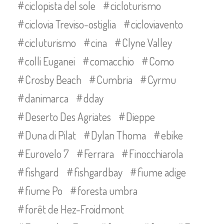
ciclopista del sole
cicloturismo
ciclovia Treviso-ostiglia
cicloviavento
cicluturismo
cina
Clyne Valley
colli Euganei
comacchio
Como
Crosby Beach
Cumbria
Cyrmu
danimarca
dday
Deserto Des Agriates
Dieppe
Duna di Pilat
Dylan Thoma
ebike
Eurovelo 7
Ferrara
Finocchiarola
fishgard
fishgardbay
fiume adige
fiume Po
foresta umbra
forêt de Hez-Froidmont