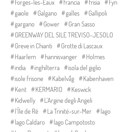
Forges-les-Eaux
francia
frisia
Fyn
gaiole
Galgano
galles
Gallipoli
gargano
Gower
Gran Sasso
GREENWAY DEL SILE TREVISO-JESOLO
Greve in Chianti
Grotte di Lascaux
Haarlem
hannisvanger
Holmes
india
inghilterra
isola del giglio
isole frisone
Kabelvåg
Kabenhaven
Kent
KERMARIO
Keswick
Kidwelly
L’Argine degli Angeli
l’Île de Ré
La Trinité-sur-Mer
lago
lago Caldaro
lago Campotosto