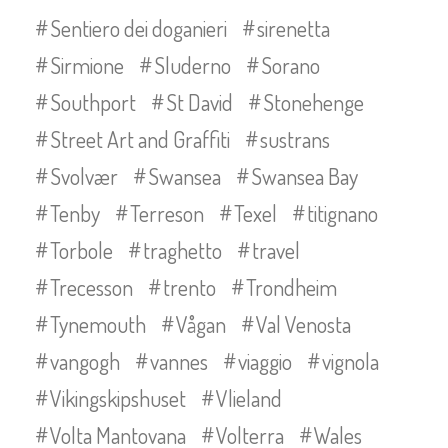
Sentiero dei doganieri
sirenetta
Sirmione
Sluderno
Sorano
Southport
St David
Stonehenge
Street Art and Graffiti
sustrans
Svolvær
Swansea
Swansea Bay
Tenby
Terreson
Texel
titignano
Torbole
traghetto
travel
Trecesson
trento
Trondheim
Tynemouth
Vågan
Val Venosta
vangogh
vannes
viaggio
vignola
Vikingskipshuset
Vlieland
Volta Mantovana
Volterra
Wales