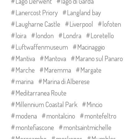
Lago Derwent
lago di Garda
Lanercost Priory
Langland bay
Laugharne Castle
Liverpool
lofoten
loira
london
Londra
Loretello
Luftwaffenmuseum
Macinaggio
Mantiva
Mantova
Marano sul Panaro
Marche
Maremma
Margate
marina
Marina di Alberese
Meditarranea Route
Millennium Coastal Park
Mincio
modena
montalcino
montefeltro
montefiascone
montsaintmichelle
Morecambe
moskenes
Mumbles