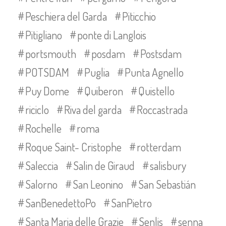
Peschiera del Garda
Piticchio
Pitigliano
ponte di Langlois
portsmouth
posdam
Postsdam
POTSDAM
Puglia
Punta Agnello
Puy Dome
Quiberon
Quistello
riciclo
Riva del garda
Roccastrada
Rochelle
roma
Roque Saint- Cristophe
rotterdam
Saleccia
Salin de Giraud
salisbury
Salorno
San Leonino
San Sebastián
SanBenedettoPo
SanPietro
Santa Maria delle Grazie
Senlis
senna