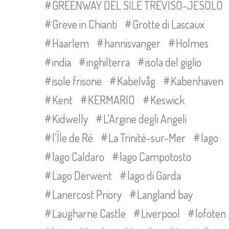
GREENWAY DEL SILE TREVISO-JESOLO
Greve in Chianti
Grotte di Lascaux
Haarlem
hannisvanger
Holmes
india
inghilterra
isola del giglio
isole frisone
Kabelvåg
Kabenhaven
Kent
KERMARIO
Keswick
Kidwelly
L’Argine degli Angeli
l’Île de Ré
La Trinité-sur-Mer
lago
lago Caldaro
lago Campotosto
Lago Derwent
lago di Garda
Lanercost Priory
Langland bay
Laugharne Castle
Liverpool
lofoten