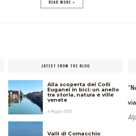
READ MORE »
LATEST FROM THE BLOG
Alla scoperta dei Colli
“No
Euganei in bici: un anello
tra storia, natura e ville
venete
via
4 Maggio 2025
Al
Valli di Comacchio