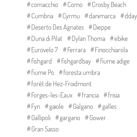
comacchio
Como
Crosby Beach
Cumbria
Cyrmu
danimarca
dday
Deserto Des Agriates
Dieppe
Duna di Pilat
Dylan Thoma
ebike
Eurovelo 7
Ferrara
Finocchiarola
fishgard
fishgardbay
fiume adige
fiume Po
foresta umbra
forêt de Hez-Froidmont
Forges-les-Eaux
francia
frisia
Fyn
gaiole
Galgano
galles
Gallipoli
gargano
Gower
Gran Sasso