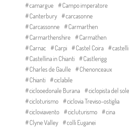
camargue
Campo imperatore
Canterbury
carcasonne
Carcassonne
Carmarthen
Carmarthenshire
Carmathen
Carnac
Carpi
Castel Coira
castelli
Castellina in Chianti
Castlerigg
Charles de Gaulle
Chenonceaux
Chianti
ciclabile
ciclooedonale Burana
ciclopista del sol
cicloturismo
ciclovia Treviso-ostiglia
cicloviavento
cicluturismo
cina
Clyne Valley
colli Euganei