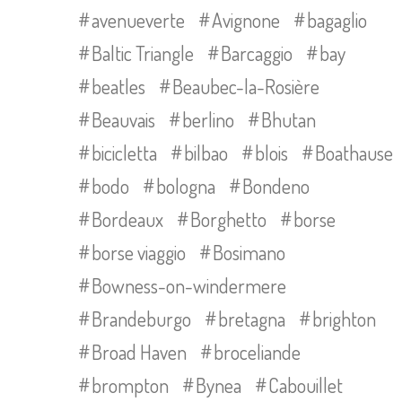
avenueverte
Avignone
bagaglio
Baltic Triangle
Barcaggio
bay
beatles
Beaubec-la-Rosière
Beauvais
berlino
Bhutan
bicicletta
bilbao
blois
Boathause
bodo
bologna
Bondeno
Bordeaux
Borghetto
borse
borse viaggio
Bosimano
Bowness-on-windermere
Brandeburgo
bretagna
brighton
Broad Haven
broceliande
brompton
Bynea
Cabouillet