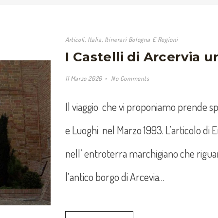
Articoli
,
Italia
,
Itinerari Bologna E Regioni
I Castelli di Arcervia 
11 Marzo 2020
No Comments
Il viaggio che vi proponiamo prende spu
e Luoghi nel Marzo 1993. L’articolo di
nell’ entroterra marchigiano che rigua
l’antico borgo di Arcevia…