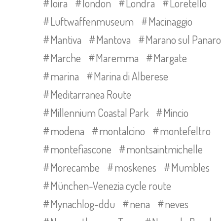
loira
london
Londra
Loretello
Luftwaffenmuseum
Macinaggio
Mantiva
Mantova
Marano sul Panaro
Marche
Maremma
Margate
marina
Marina di Alberese
Meditarranea Route
Millennium Coastal Park
Mincio
modena
montalcino
montefeltro
montefiascone
montsaintmichelle
Morecambe
moskenes
Mumbles
München-Venezia cycle route
Mynachlog-ddu
nena
neves