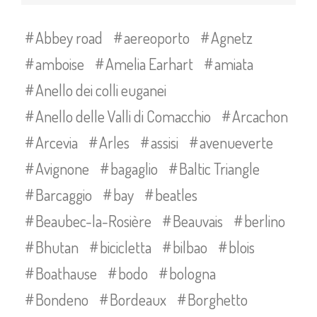
Abbey road
aereoporto
Agnetz
amboise
Amelia Earhart
amiata
Anello dei colli euganei
Anello delle Valli di Comacchio
Arcachon
Arcevia
Arles
assisi
avenueverte
Avignone
bagaglio
Baltic Triangle
Barcaggio
bay
beatles
Beaubec-la-Rosière
Beauvais
berlino
Bhutan
bicicletta
bilbao
blois
Boathause
bodo
bologna
Bondeno
Bordeaux
Borghetto