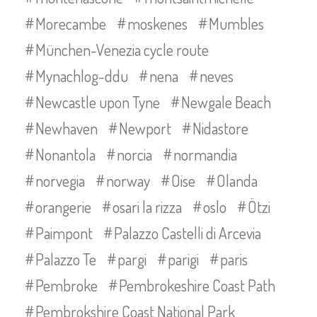
Morecambe
moskenes
Mumbles
München-Venezia cycle route
Mynachlog-ddu
nena
neves
Newcastle upon Tyne
Newgale Beach
Newhaven
Newport
Nidastore
Nonantola
norcia
normandia
norvegia
norway
Oise
Olanda
orangerie
osari la rizza
oslo
Ötzi
Paimpont
Palazzo Castelli di Arcevia
Palazzo Te
pargi
parigi
paris
Pembroke
Pembrokeshire Coast Path
Pembrokshire Coast National Park