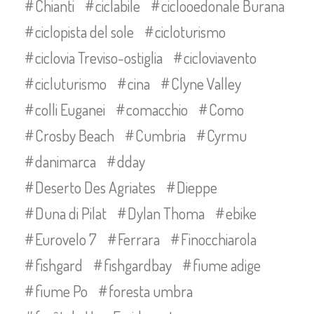
Chianti
ciclabile
ciclooedonale Burana
ciclopista del sole
cicloturismo
ciclovia Treviso-ostiglia
cicloviavento
cicluturismo
cina
Clyne Valley
colli Euganei
comacchio
Como
Crosby Beach
Cumbria
Cyrmu
danimarca
dday
Deserto Des Agriates
Dieppe
Duna di Pilat
Dylan Thoma
ebike
Eurovelo 7
Ferrara
Finocchiarola
fishgard
fishgardbay
fiume adige
fiume Po
foresta umbra