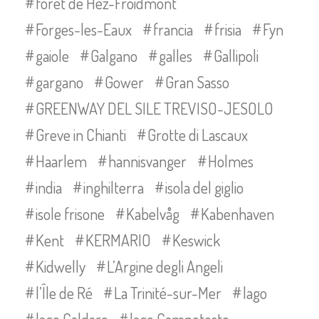
forêt de Hez-Froidmont
Forges-les-Eaux
francia
frisia
Fyn
gaiole
Galgano
galles
Gallipoli
gargano
Gower
Gran Sasso
GREENWAY DEL SILE TREVISO-JESOLO
Greve in Chianti
Grotte di Lascaux
Haarlem
hannisvanger
Holmes
india
inghilterra
isola del giglio
isole frisone
Kabelvåg
Kabenhaven
Kent
KERMARIO
Keswick
Kidwelly
L’Argine degli Angeli
l’Île de Ré
La Trinité-sur-Mer
lago