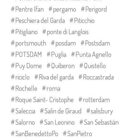
Pentre Ifan
pergamo
Perigord
Peschiera del Garda
Piticchio
Pitigliano
ponte di Langlois
portsmouth
posdam
Postsdam
POTSDAM
Puglia
Punta Agnello
Puy Dome
Quiberon
Quistello
riciclo
Riva del garda
Roccastrada
Rochelle
roma
Roque Saint- Cristophe
rotterdam
Saleccia
Salin de Giraud
salisbury
Salorno
San Leonino
San Sebastián
SanBenedettoPo
SanPietro