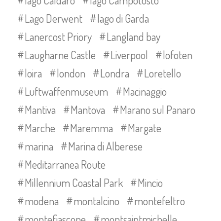
lago Caldaro
lago Campotosto
Lago Derwent
lago di Garda
Lanercost Priory
Langland bay
Laugharne Castle
Liverpool
lofoten
loira
london
Londra
Loretello
Luftwaffenmuseum
Macinaggio
Mantiva
Mantova
Marano sul Panaro
Marche
Maremma
Margate
marina
Marina di Alberese
Meditarranea Route
Millennium Coastal Park
Mincio
modena
montalcino
montefeltro
montefiascone
montsaintmichelle