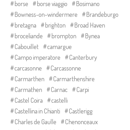
borse
borse viaggio
Bosimano
Bowness-on-windermere
Brandeburgo
bretagna
brighton
Broad Haven
broceliande
brompton
Bynea
Cabouillet
camargue
Campo imperatore
Canterbury
carcasonne
Carcassonne
Carmarthen
Carmarthenshire
Carmathen
Carnac
Carpi
Castel Coira
castelli
Castellina in Chianti
Castlerigg
Charles de Gaulle
Chenonceaux