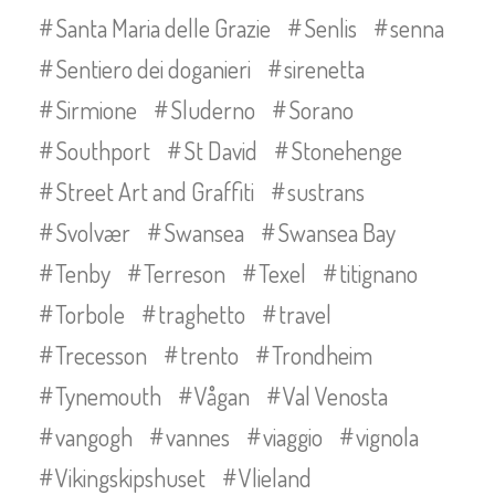
Santa Maria delle Grazie
Senlis
senna
Sentiero dei doganieri
sirenetta
Sirmione
Sluderno
Sorano
Southport
St David
Stonehenge
Street Art and Graffiti
sustrans
Svolvær
Swansea
Swansea Bay
Tenby
Terreson
Texel
titignano
Torbole
traghetto
travel
Trecesson
trento
Trondheim
Tynemouth
Vågan
Val Venosta
vangogh
vannes
viaggio
vignola
Vikingskipshuset
Vlieland