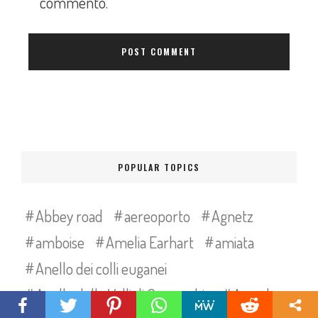
commento.
POPULAR TOPICS
Abbey road
aereoporto
Agnetz
amboise
Amelia Earhart
amiata
Anello dei colli euganei
Anello delle Valli di Comacchio
Arcachon