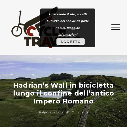
Skip to content
CLOTURISM
Utilizzando il sito, accetti
l'utilizzo dei cookie da parte
nostra.
maggiori
informazioni
ACCETTO
Hadrian’s Wall in bicicletta
lungo il confine dell’antico
Impero Romano
8 Aprile 2020
No Comments