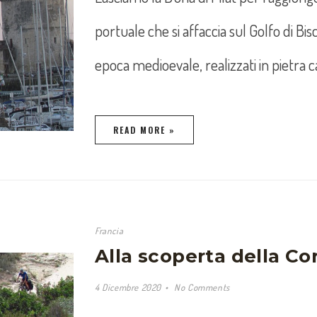
portuale che si affaccia sul Golfo di Bisc
epoca medioevale, realizzati in pietra 
READ MORE »
Francia
Alla scoperta della Cor
4 Dicembre 2020
No Comments