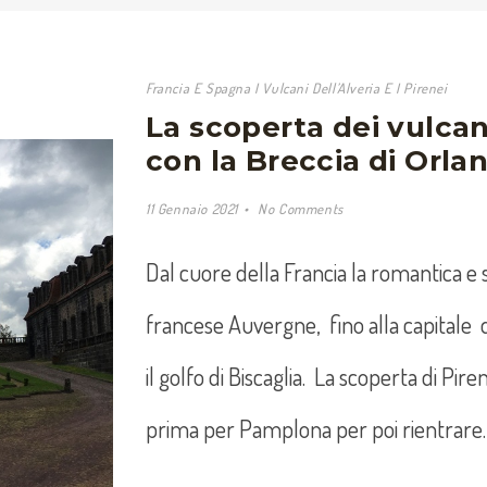
Francia E Spagna I Vulcani Dell’Alveria E I Pirenei
La scoperta dei vulcani
con la Breccia di Orla
11 Gennaio 2021
No Comments
Dal cuore della Francia la romantica e 
francese Auvergne, fino alla capitale 
il golfo di Biscaglia. La scoperta di Pir
prima per Pamplona per poi rientrare