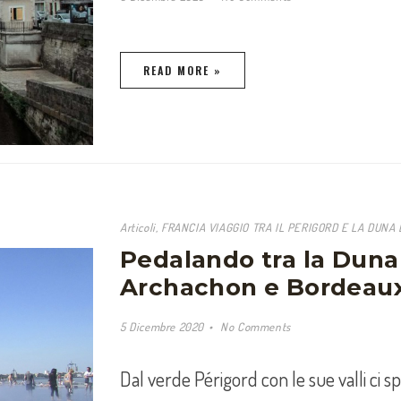
READ MORE »
Articoli
,
FRANCIA VIAGGIO TRA IL PERIGORD E LA DUNA D
Pedalando tra la Duna di
Archachon e Bordeau
5 Dicembre 2020
No Comments
Dal verde Périgord con le sue valli ci 