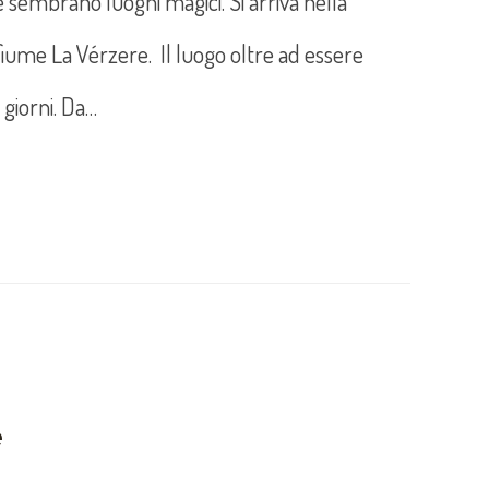
 sembrano luoghi magici. Si arriva nella
 fiume La Vérzere. Il luogo oltre ad essere
 giorni. Da…
e