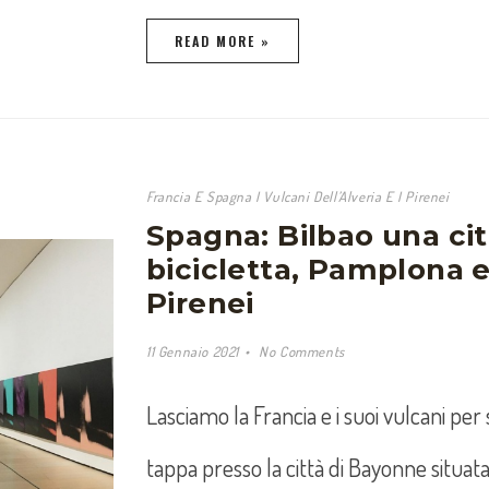
READ MORE »
Francia E Spagna I Vulcani Dell’Alveria E I Pirenei
Spagna: Bilbao una cit
bicicletta, Pamplona e
Pirenei
11 Gennaio 2021
No Comments
Lasciamo la Francia e i suoi vulcani pe
tappa presso la città di Bayonne situa