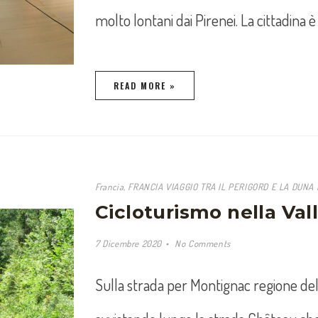
molto lontani dai Pirenei. La cittadina 
READ MORE »
Francia
,
FRANCIA VIAGGIO TRA IL PERIGORD E LA DUNA D
Cicloturismo nella Va
7 Dicembre 2020
No Comments
Sulla strada per Montignac regione del