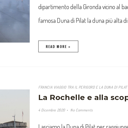
dipartimento della Gironda vicino al ba
famosa Duna di Pilat la duna più alta d
READ MORE »
FRANCIA VIAGGIO TRA IL PERIGORD E LA DUNA DI PILAT
La Rochelle e alla scop
4 Dicembre 2020
No Comments
Lasciamo la Duna di Pilat per raggiung