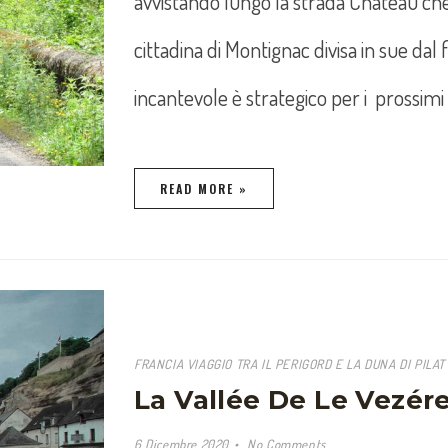
avvistando lungo la strada Château che
cittadina di Montignac divisa in sue dal
incantevole è strategico per i prossimi
READ MORE »
FRANCIA VIAGGIO TRA IL PERIGORD E LA DUNA DI PILAT
La Vallée De Le Vezér
6 Dicembre 2020
No Comments