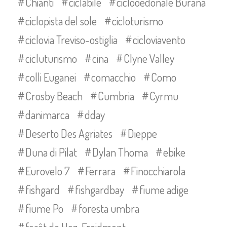
Chianti
ciclabile
ciclooedonale Burana
ciclopista del sole
cicloturismo
ciclovia Treviso-ostiglia
cicloviavento
cicluturismo
cina
Clyne Valley
colli Euganei
comacchio
Como
Crosby Beach
Cumbria
Cyrmu
danimarca
dday
Deserto Des Agriates
Dieppe
Duna di Pilat
Dylan Thoma
ebike
Eurovelo 7
Ferrara
Finocchiarola
fishgard
fishgardbay
fiume adige
fiume Po
foresta umbra