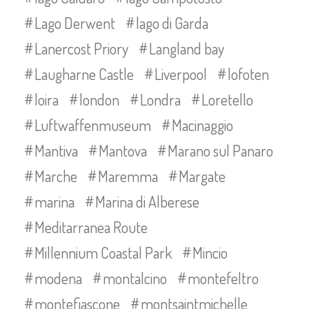
Lago Derwent
lago di Garda
Lanercost Priory
Langland bay
Laugharne Castle
Liverpool
lofoten
loira
london
Londra
Loretello
Luftwaffenmuseum
Macinaggio
Mantiva
Mantova
Marano sul Panaro
Marche
Maremma
Margate
marina
Marina di Alberese
Meditarranea Route
Millennium Coastal Park
Mincio
modena
montalcino
montefeltro
montefiascone
montsaintmichelle