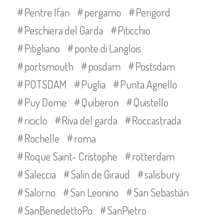
Pentre Ifan
pergamo
Perigord
Peschiera del Garda
Piticchio
Pitigliano
ponte di Langlois
portsmouth
posdam
Postsdam
POTSDAM
Puglia
Punta Agnello
Puy Dome
Quiberon
Quistello
riciclo
Riva del garda
Roccastrada
Rochelle
roma
Roque Saint- Cristophe
rotterdam
Saleccia
Salin de Giraud
salisbury
Salorno
San Leonino
San Sebastián
SanBenedettoPo
SanPietro