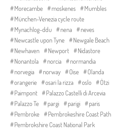
Morecambe
moskenes
Mumbles
München-Venezia cycle route
Mynachlog-ddu
nena
neves
Newcastle upon Tyne
Newgale Beach
Newhaven
Newport
Nidastore
Nonantola
norcia
normandia
norvegia
norway
Oise
Olanda
orangerie
osari la rizza
oslo
Ötzi
Paimpont
Palazzo Castelli di Arcevia
Palazzo Te
pargi
parigi
paris
Pembroke
Pembrokeshire Coast Path
Pembrokshire Coast National Park