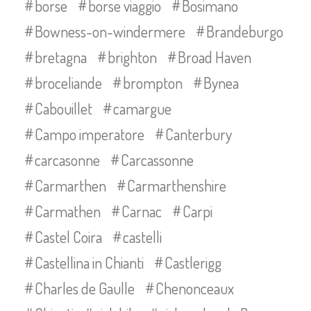
borse
borse viaggio
Bosimano
Bowness-on-windermere
Brandeburgo
bretagna
brighton
Broad Haven
broceliande
brompton
Bynea
Cabouillet
camargue
Campo imperatore
Canterbury
carcasonne
Carcassonne
Carmarthen
Carmarthenshire
Carmathen
Carnac
Carpi
Castel Coira
castelli
Castellina in Chianti
Castlerigg
Charles de Gaulle
Chenonceaux