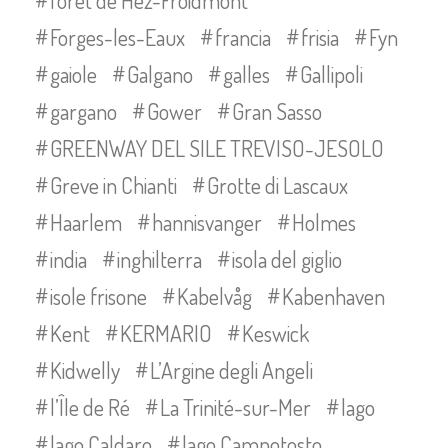
forêt de Hez-Froidmont
Forges-les-Eaux
francia
frisia
Fyn
gaiole
Galgano
galles
Gallipoli
gargano
Gower
Gran Sasso
GREENWAY DEL SILE TREVISO-JESOLO
Greve in Chianti
Grotte di Lascaux
Haarlem
hannisvanger
Holmes
india
inghilterra
isola del giglio
isole frisone
Kabelvåg
Kabenhaven
Kent
KERMARIO
Keswick
Kidwelly
L’Argine degli Angeli
l’Île de Ré
La Trinité-sur-Mer
lago
lago Caldaro
lago Campotosto