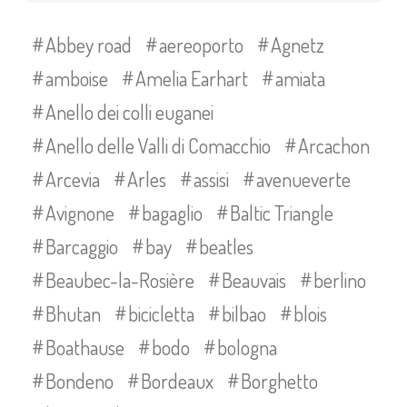
Abbey road
aereoporto
Agnetz
amboise
Amelia Earhart
amiata
Anello dei colli euganei
Anello delle Valli di Comacchio
Arcachon
Arcevia
Arles
assisi
avenueverte
Avignone
bagaglio
Baltic Triangle
Barcaggio
bay
beatles
Beaubec-la-Rosière
Beauvais
berlino
Bhutan
bicicletta
bilbao
blois
Boathause
bodo
bologna
Bondeno
Bordeaux
Borghetto