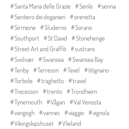
Santa Maria delle Grazie
Senlis
senna
Sentiero dei doganieri
sirenetta
Sirmione
Sluderno
Sorano
Southport
St David
Stonehenge
Street Art and Graffiti
sustrans
Svolvær
Swansea
Swansea Bay
Tenby
Terreson
Texel
titignano
Torbole
traghetto
travel
Trecesson
trento
Trondheim
Tynemouth
Vågan
Val Venosta
vangogh
vannes
viaggio
vignola
Vikingskipshuset
Vlieland