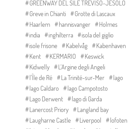
GREENWAY DEL SILE TREVISO-JESOLO
Greve in Chianti
Grotte di Lascaux
Haarlem
hannisvanger
Holmes
india
inghilterra
isola del giglio
isole frisone
Kabelvåg
Kabenhaven
Kent
KERMARIO
Keswick
Kidwelly
L’Argine degli Angeli
l’Île de Ré
La Trinité-sur-Mer
lago
lago Caldaro
lago Campotosto
Lago Derwent
lago di Garda
Lanercost Priory
Langland bay
Laugharne Castle
Liverpool
lofoten