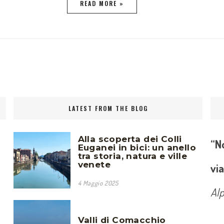
READ MORE »
LATEST FROM THE BLOG
Alla scoperta dei Colli
“No
Euganei in bici: un anello
tra storia, natura e ville
venete
via
4 Maggio 2025
Al
Valli di Comacchio