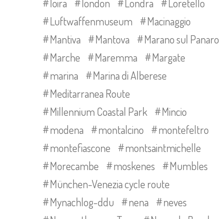
loira
london
Londra
Loretello
Luftwaffenmuseum
Macinaggio
Mantiva
Mantova
Marano sul Panaro
Marche
Maremma
Margate
marina
Marina di Alberese
Meditarranea Route
Millennium Coastal Park
Mincio
modena
montalcino
montefeltro
montefiascone
montsaintmichelle
Morecambe
moskenes
Mumbles
München-Venezia cycle route
Mynachlog-ddu
nena
neves