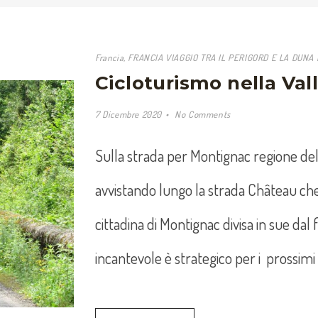
Francia
,
FRANCIA VIAGGIO TRA IL PERIGORD E LA DUNA D
Cicloturismo nella Va
7 Dicembre 2020
No Comments
Sulla strada per Montignac regione del
avvistando lungo la strada Château che
cittadina di Montignac divisa in sue dal
incantevole è strategico per i prossimi