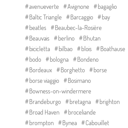
avenueverte
Avignone
bagaglio
Baltic Triangle
Barcaggio
bay
beatles
Beaubec-la-Rosière
Beauvais
berlino
Bhutan
bicicletta
bilbao
blois
Boathause
bodo
bologna
Bondeno
Bordeaux
Borghetto
borse
borse viaggio
Bosimano
Bowness-on-windermere
Brandeburgo
bretagna
brighton
Broad Haven
broceliande
brompton
Bynea
Cabouillet