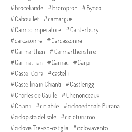
broceliande
brompton
Bynea
Cabouillet
camargue
Campo imperatore
Canterbury
carcasonne
Carcassonne
Carmarthen
Carmarthenshire
Carmathen
Carnac
Carpi
Castel Coira
castelli
Castellina in Chianti
Castlerigg
Charles de Gaulle
Chenonceaux
Chianti
ciclabile
ciclooedonale Burana
ciclopista del sole
cicloturismo
ciclovia Treviso-ostiglia
cicloviavento