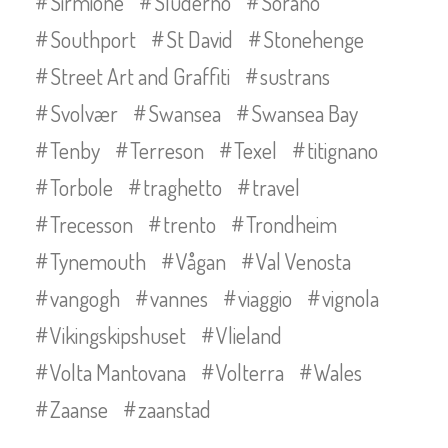
Sirmione
Sluderno
Sorano
Southport
St David
Stonehenge
Street Art and Graffiti
sustrans
Svolvær
Swansea
Swansea Bay
Tenby
Terreson
Texel
titignano
Torbole
traghetto
travel
Trecesson
trento
Trondheim
Tynemouth
Vågan
Val Venosta
vangogh
vannes
viaggio
vignola
Vikingskipshuset
Vlieland
Volta Mantovana
Volterra
Wales
Zaanse
zaanstad