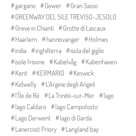
gargano
Gower
Gran Sasso
GREENWAY DEL SILE TREVISO-JESOLO
Greve in Chianti
Grotte di Lascaux
Haarlem
hannisvanger
Holmes
india
inghilterra
isola del giglio
isole frisone
Kabelvåg
Kabenhaven
Kent
KERMARIO
Keswick
Kidwelly
L’Argine degli Angeli
l’Île de Ré
La Trinité-sur-Mer
lago
lago Caldaro
lago Campotosto
Lago Derwent
lago di Garda
Lanercost Priory
Langland bay