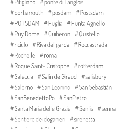
Pitigliano
ponte di Langlois
portsmouth
posdam
Postsdam
POTSDAM
Puglia
Punta Agnello
Puy Dome
Quiberon
Quistello
riciclo
Riva del garda
Roccastrada
Rochelle
roma
Roque Saint- Cristophe
rotterdam
Saleccia
Salin de Giraud
salisbury
Salorno
San Leonino
San Sebastián
SanBenedettoPo
SanPietro
Santa Maria delle Grazie
Senlis
senna
Sentiero dei doganieri
sirenetta