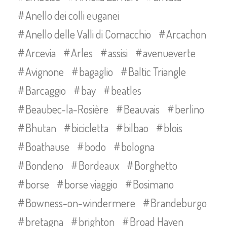
Anello dei colli euganei
Anello delle Valli di Comacchio
Arcachon
Arcevia
Arles
assisi
avenueverte
Avignone
bagaglio
Baltic Triangle
Barcaggio
bay
beatles
Beaubec-la-Rosière
Beauvais
berlino
Bhutan
bicicletta
bilbao
blois
Boathause
bodo
bologna
Bondeno
Bordeaux
Borghetto
borse
borse viaggio
Bosimano
Bowness-on-windermere
Brandeburgo
bretagna
brighton
Broad Haven