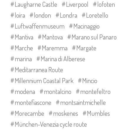
Laugharne Castle
Liverpool
lofoten
loira
london
Londra
Loretello
Luftwaffenmuseum
Macinaggio
Mantiva
Mantova
Marano sul Panaro
Marche
Maremma
Margate
marina
Marina di Alberese
Meditarranea Route
Millennium Coastal Park
Mincio
modena
montalcino
montefeltro
montefiascone
montsaintmichelle
Morecambe
moskenes
Mumbles
München-Venezia cycle route