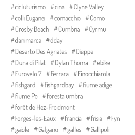
cicluturismo
cina
Clyne Valley
colli Euganei
comacchio
Como
Crosby Beach
Cumbria
Cyrmu
danimarca
dday
Deserto Des Agriates
Dieppe
Duna di Pilat
Dylan Thoma
ebike
Eurovelo 7
Ferrara
Finocchiarola
fishgard
fishgardbay
fiume adige
fiume Po
foresta umbra
forêt de Hez-Froidmont
Forges-les-Eaux
francia
frisia
Fyn
gaiole
Galgano
galles
Gallipoli