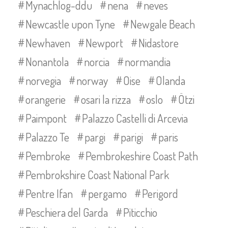
Mynachlog-ddu
nena
neves
Newcastle upon Tyne
Newgale Beach
Newhaven
Newport
Nidastore
Nonantola
norcia
normandia
norvegia
norway
Oise
Olanda
orangerie
osari la rizza
oslo
Ötzi
Paimpont
Palazzo Castelli di Arcevia
Palazzo Te
pargi
parigi
paris
Pembroke
Pembrokeshire Coast Path
Pembrokshire Coast National Park
Pentre Ifan
pergamo
Perigord
Peschiera del Garda
Piticchio