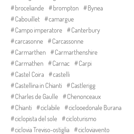
broceliande
brompton
Bynea
Cabouillet
camargue
Campo imperatore
Canterbury
carcasonne
Carcassonne
Carmarthen
Carmarthenshire
Carmathen
Carnac
Carpi
Castel Coira
castelli
Castellina in Chianti
Castlerigg
Charles de Gaulle
Chenonceaux
Chianti
ciclabile
ciclooedonale Burana
ciclopista del sole
cicloturismo
ciclovia Treviso-ostiglia
cicloviavento