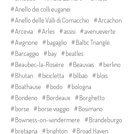
Anello dei colli euganei
Anello delle Valli di Comacchio
Arcachon
Arcevia
Arles
assisi
avenueverte
Avignone
bagaglio
Baltic Triangle
Barcaggio
bay
beatles
Beaubec-la-Rosière
Beauvais
berlino
Bhutan
bicicletta
bilbao
blois
Boathause
bodo
bologna
Bondeno
Bordeaux
Borghetto
borse
borse viaggio
Bosimano
Bowness-on-windermere
Brandeburgo
bretagna
brighton
Broad Haven