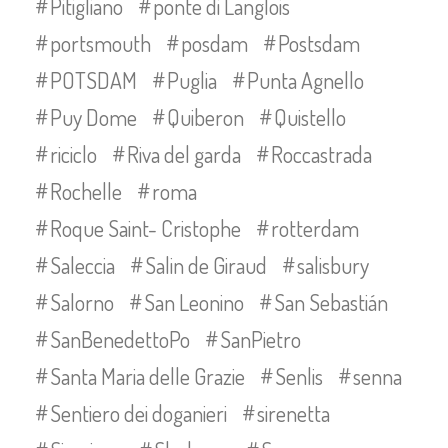
Pitigliano
ponte di Langlois
portsmouth
posdam
Postsdam
POTSDAM
Puglia
Punta Agnello
Puy Dome
Quiberon
Quistello
riciclo
Riva del garda
Roccastrada
Rochelle
roma
Roque Saint- Cristophe
rotterdam
Saleccia
Salin de Giraud
salisbury
Salorno
San Leonino
San Sebastián
SanBenedettoPo
SanPietro
Santa Maria delle Grazie
Senlis
senna
Sentiero dei doganieri
sirenetta