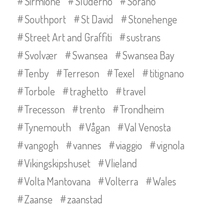
Sirmione
Sluderno
Sorano
Southport
St David
Stonehenge
Street Art and Graffiti
sustrans
Svolvær
Swansea
Swansea Bay
Tenby
Terreson
Texel
titignano
Torbole
traghetto
travel
Trecesson
trento
Trondheim
Tynemouth
Vågan
Val Venosta
vangogh
vannes
viaggio
vignola
Vikingskipshuset
Vlieland
Volta Mantovana
Volterra
Wales
Zaanse
zaanstad