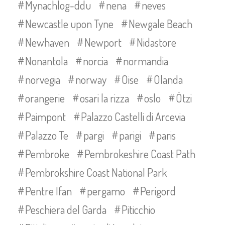
Mynachlog-ddu
nena
neves
Newcastle upon Tyne
Newgale Beach
Newhaven
Newport
Nidastore
Nonantola
norcia
normandia
norvegia
norway
Oise
Olanda
orangerie
osari la rizza
oslo
Ötzi
Paimpont
Palazzo Castelli di Arcevia
Palazzo Te
pargi
parigi
paris
Pembroke
Pembrokeshire Coast Path
Pembrokshire Coast National Park
Pentre Ifan
pergamo
Perigord
Peschiera del Garda
Piticchio