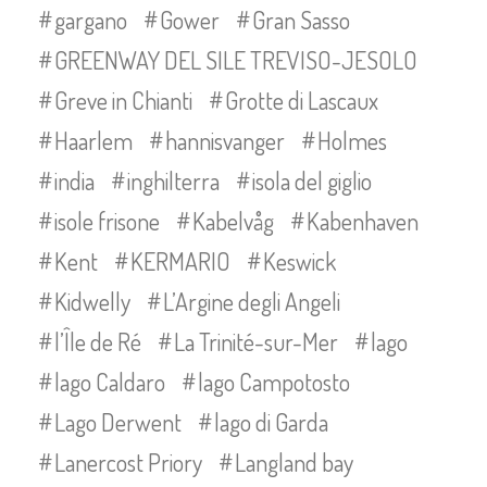
gargano
Gower
Gran Sasso
GREENWAY DEL SILE TREVISO-JESOLO
Greve in Chianti
Grotte di Lascaux
Haarlem
hannisvanger
Holmes
india
inghilterra
isola del giglio
isole frisone
Kabelvåg
Kabenhaven
Kent
KERMARIO
Keswick
Kidwelly
L’Argine degli Angeli
l’Île de Ré
La Trinité-sur-Mer
lago
lago Caldaro
lago Campotosto
Lago Derwent
lago di Garda
Lanercost Priory
Langland bay