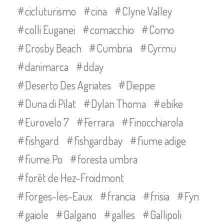
cicluturismo
cina
Clyne Valley
colli Euganei
comacchio
Como
Crosby Beach
Cumbria
Cyrmu
danimarca
dday
Deserto Des Agriates
Dieppe
Duna di Pilat
Dylan Thoma
ebike
Eurovelo 7
Ferrara
Finocchiarola
fishgard
fishgardbay
fiume adige
fiume Po
foresta umbra
forêt de Hez-Froidmont
Forges-les-Eaux
francia
frisia
Fyn
gaiole
Galgano
galles
Gallipoli