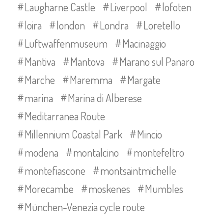
Laugharne Castle
Liverpool
lofoten
loira
london
Londra
Loretello
Luftwaffenmuseum
Macinaggio
Mantiva
Mantova
Marano sul Panaro
Marche
Maremma
Margate
marina
Marina di Alberese
Meditarranea Route
Millennium Coastal Park
Mincio
modena
montalcino
montefeltro
montefiascone
montsaintmichelle
Morecambe
moskenes
Mumbles
München-Venezia cycle route