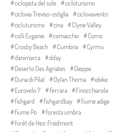
ciclopista del sole
cicloturismo
ciclovia Treviso-ostiglia
cicloviavento
cicluturismo
cina
Clyne Valley
colli Euganei
comacchio
Como
Crosby Beach
Cumbria
Cyrmu
danimarca
dday
Deserto Des Agriates
Dieppe
Duna di Pilat
Dylan Thoma
ebike
Eurovelo 7
Ferrara
Finocchiarola
fishgard
fishgardbay
fiume adige
fiume Po
foresta umbra
forêt de Hez-Froidmont