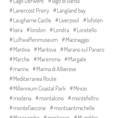
Lago Derwent
lago di Garda
Lanercost Priory
Langland bay
Laugharne Castle
Liverpool
lofoten
loira
london
Londra
Loretello
Luftwaffenmuseum
Macinaggio
Mantiva
Mantova
Marano sul Panaro
Marche
Maremma
Margate
marina
Marina di Alberese
Meditarranea Route
Millennium Coastal Park
Mincio
modena
montalcino
montefeltro
montefiascone
montsaintmichelle
Morecambe
moskenes
Mumbles