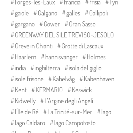
Forges-les-Eaux
francia
frisia
Fyn
gaiole
Galgano
galles
Gallipoli
gargano
Gower
Gran Sasso
GREENWAY DEL SILE TREVISO-JESOLO
Greve in Chianti
Grotte di Lascaux
Haarlem
hannisvanger
Holmes
india
inghilterra
isola del giglio
isole frisone
Kabelvåg
Kabenhaven
Kent
KERMARIO
Keswick
Kidwelly
L’Argine degli Angeli
l’Île de Ré
La Trinité-sur-Mer
lago
lago Caldaro
lago Campotosto