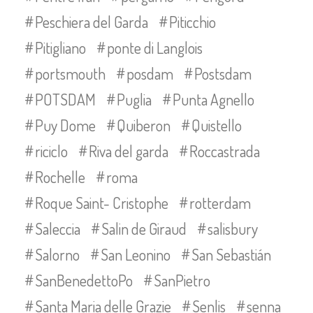
Peschiera del Garda
Piticchio
Pitigliano
ponte di Langlois
portsmouth
posdam
Postsdam
POTSDAM
Puglia
Punta Agnello
Puy Dome
Quiberon
Quistello
riciclo
Riva del garda
Roccastrada
Rochelle
roma
Roque Saint- Cristophe
rotterdam
Saleccia
Salin de Giraud
salisbury
Salorno
San Leonino
San Sebastián
SanBenedettoPo
SanPietro
Santa Maria delle Grazie
Senlis
senna