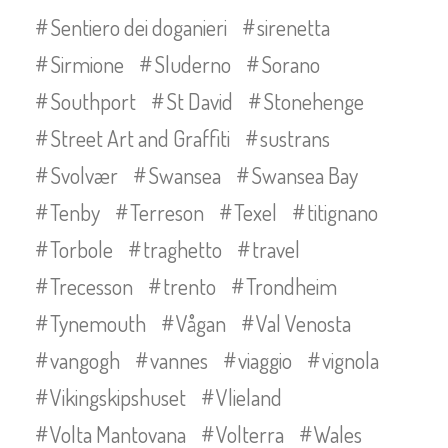
Sentiero dei doganieri
sirenetta
Sirmione
Sluderno
Sorano
Southport
St David
Stonehenge
Street Art and Graffiti
sustrans
Svolvær
Swansea
Swansea Bay
Tenby
Terreson
Texel
titignano
Torbole
traghetto
travel
Trecesson
trento
Trondheim
Tynemouth
Vågan
Val Venosta
vangogh
vannes
viaggio
vignola
Vikingskipshuset
Vlieland
Volta Mantovana
Volterra
Wales