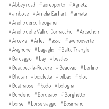
Abbey road
aereoporto
Agnetz
amboise
Amelia Earhart
amiata
Anello dei colli euganei
Anello delle Valli di Comacchio
Arcachon
Arcevia
Arles
assisi
avenueverte
Avignone
bagaglio
Baltic Triangle
Barcaggio
bay
beatles
Beaubec-la-Rosière
Beauvais
berlino
Bhutan
bicicletta
bilbao
blois
Boathause
bodo
bologna
Bondeno
Bordeaux
Borghetto
borse
borse viaggio
Bosimano