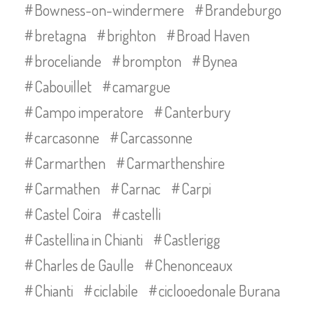
Bowness-on-windermere
Brandeburgo
bretagna
brighton
Broad Haven
broceliande
brompton
Bynea
Cabouillet
camargue
Campo imperatore
Canterbury
carcasonne
Carcassonne
Carmarthen
Carmarthenshire
Carmathen
Carnac
Carpi
Castel Coira
castelli
Castellina in Chianti
Castlerigg
Charles de Gaulle
Chenonceaux
Chianti
ciclabile
ciclooedonale Burana