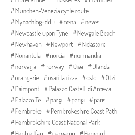
München-Venezia cycle route
Mynachlog-ddu
nena
neves
Newcastle upon Tyne
Newgale Beach
Newhaven
Newport
Nidastore
Nonantola
norcia
normandia
norvegia
norway
Oise
Olanda
orangerie
osari la rizza
oslo
Ötzi
Paimpont
Palazzo Castelli di Arcevia
Palazzo Te
pargi
parigi
paris
Pembroke
Pembrokeshire Coast Path
Pembrokshire Coast National Park
Pentre Ifan
pergamo
Perigord