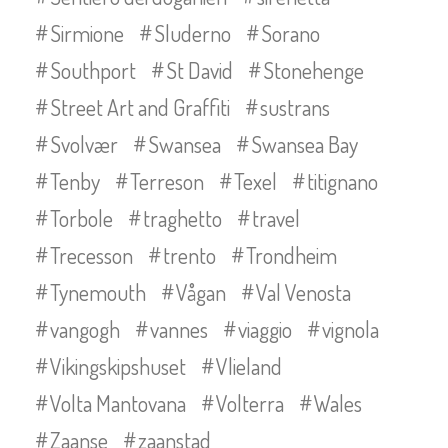
Sirmione
Sluderno
Sorano
Southport
St David
Stonehenge
Street Art and Graffiti
sustrans
Svolvær
Swansea
Swansea Bay
Tenby
Terreson
Texel
titignano
Torbole
traghetto
travel
Trecesson
trento
Trondheim
Tynemouth
Vågan
Val Venosta
vangogh
vannes
viaggio
vignola
Vikingskipshuset
Vlieland
Volta Mantovana
Volterra
Wales
Zaanse
zaanstad