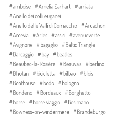
amboise
Amelia Earhart
amiata
Anello dei colli euganei
Anello delle Valli di Comacchio
Arcachon
Arcevia
Arles
assisi
avenueverte
Avignone
bagaglio
Baltic Triangle
Barcaggio
bay
beatles
Beaubec-la-Rosière
Beauvais
berlino
Bhutan
bicicletta
bilbao
blois
Boathause
bodo
bologna
Bondeno
Bordeaux
Borghetto
borse
borse viaggio
Bosimano
Bowness-on-windermere
Brandeburgo