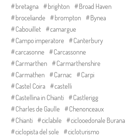
bretagna
brighton
Broad Haven
broceliande
brompton
Bynea
Cabouillet
camargue
Campo imperatore
Canterbury
carcasonne
Carcassonne
Carmarthen
Carmarthenshire
Carmathen
Carnac
Carpi
Castel Coira
castelli
Castellina in Chianti
Castlerigg
Charles de Gaulle
Chenonceaux
Chianti
ciclabile
ciclooedonale Burana
ciclopista del sole
cicloturismo