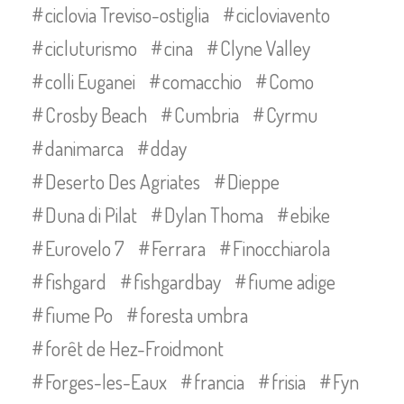
ciclovia Treviso-ostiglia
cicloviavento
cicluturismo
cina
Clyne Valley
colli Euganei
comacchio
Como
Crosby Beach
Cumbria
Cyrmu
danimarca
dday
Deserto Des Agriates
Dieppe
Duna di Pilat
Dylan Thoma
ebike
Eurovelo 7
Ferrara
Finocchiarola
fishgard
fishgardbay
fiume adige
fiume Po
foresta umbra
forêt de Hez-Froidmont
Forges-les-Eaux
francia
frisia
Fyn