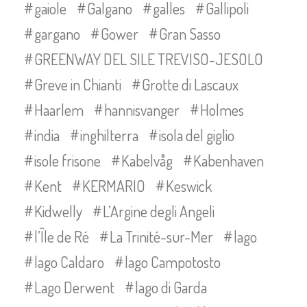
gaiole
Galgano
galles
Gallipoli
gargano
Gower
Gran Sasso
GREENWAY DEL SILE TREVISO-JESOLO
Greve in Chianti
Grotte di Lascaux
Haarlem
hannisvanger
Holmes
india
inghilterra
isola del giglio
isole frisone
Kabelvåg
Kabenhaven
Kent
KERMARIO
Keswick
Kidwelly
L’Argine degli Angeli
l’Île de Ré
La Trinité-sur-Mer
lago
lago Caldaro
lago Campotosto
Lago Derwent
lago di Garda