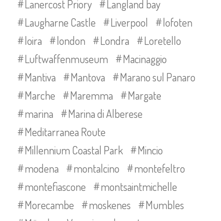
Lanercost Priory
Langland bay
Laugharne Castle
Liverpool
lofoten
loira
london
Londra
Loretello
Luftwaffenmuseum
Macinaggio
Mantiva
Mantova
Marano sul Panaro
Marche
Maremma
Margate
marina
Marina di Alberese
Meditarranea Route
Millennium Coastal Park
Mincio
modena
montalcino
montefeltro
montefiascone
montsaintmichelle
Morecambe
moskenes
Mumbles