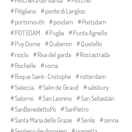
Peschiera del Garda
Piticchio
Pitigliano
ponte di Langlois
portsmouth
posdam
Postsdam
POTSDAM
Puglia
Punta Agnello
Puy Dome
Quiberon
Quistello
riciclo
Riva del garda
Roccastrada
Rochelle
roma
Roque Saint- Cristophe
rotterdam
Saleccia
Salin de Giraud
salisbury
Salorno
San Leonino
San Sebastián
SanBenedettoPo
SanPietro
Santa Maria delle Grazie
Senlis
senna
Sentiero dei doganieri
sirenetta