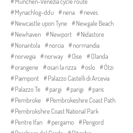
München-Venezia cycle route
Mynachlog-ddu
nena
neves
Newcastle upon Tyne
Newgale Beach
Newhaven
Newport
Nidastore
Nonantola
norcia
normandia
norvegia
norway
Oise
Olanda
orangerie
osari la rizza
oslo
Ötzi
Paimpont
Palazzo Castelli di Arcevia
Palazzo Te
pargi
parigi
paris
Pembroke
Pembrokeshire Coast Path
Pembrokshire Coast National Park
Pentre Ifan
pergamo
Perigord