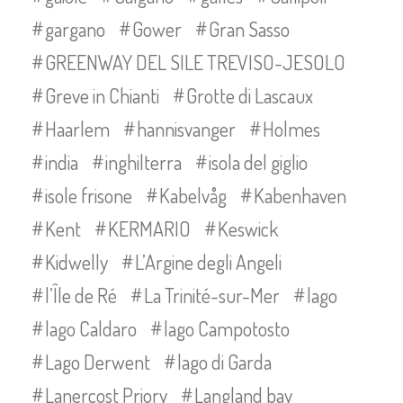
gargano
Gower
Gran Sasso
GREENWAY DEL SILE TREVISO-JESOLO
Greve in Chianti
Grotte di Lascaux
Haarlem
hannisvanger
Holmes
india
inghilterra
isola del giglio
isole frisone
Kabelvåg
Kabenhaven
Kent
KERMARIO
Keswick
Kidwelly
L’Argine degli Angeli
l’Île de Ré
La Trinité-sur-Mer
lago
lago Caldaro
lago Campotosto
Lago Derwent
lago di Garda
Lanercost Priory
Langland bay