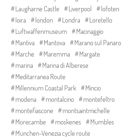
Laugharne Castle
Liverpool
lofoten
loira
london
Londra
Loretello
Luftwaffenmuseum
Macinaggio
Mantiva
Mantova
Marano sul Panaro
Marche
Maremma
Margate
marina
Marina di Alberese
Meditarranea Route
Millennium Coastal Park
Mincio
modena
montalcino
montefeltro
montefiascone
montsaintmichelle
Morecambe
moskenes
Mumbles
München-Venezia cycle route