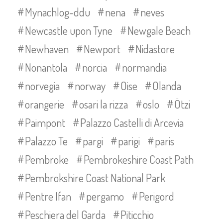
Mynachlog-ddu
nena
neves
Newcastle upon Tyne
Newgale Beach
Newhaven
Newport
Nidastore
Nonantola
norcia
normandia
norvegia
norway
Oise
Olanda
orangerie
osari la rizza
oslo
Ötzi
Paimpont
Palazzo Castelli di Arcevia
Palazzo Te
pargi
parigi
paris
Pembroke
Pembrokeshire Coast Path
Pembrokshire Coast National Park
Pentre Ifan
pergamo
Perigord
Peschiera del Garda
Piticchio