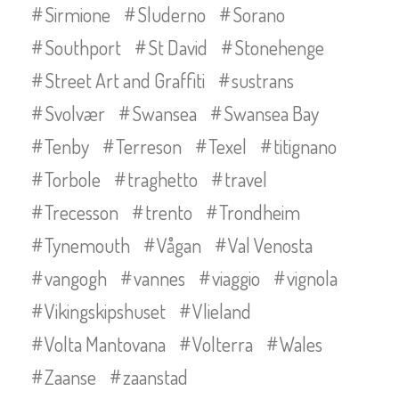
Sirmione
Sluderno
Sorano
Southport
St David
Stonehenge
Street Art and Graffiti
sustrans
Svolvær
Swansea
Swansea Bay
Tenby
Terreson
Texel
titignano
Torbole
traghetto
travel
Trecesson
trento
Trondheim
Tynemouth
Vågan
Val Venosta
vangogh
vannes
viaggio
vignola
Vikingskipshuset
Vlieland
Volta Mantovana
Volterra
Wales
Zaanse
zaanstad