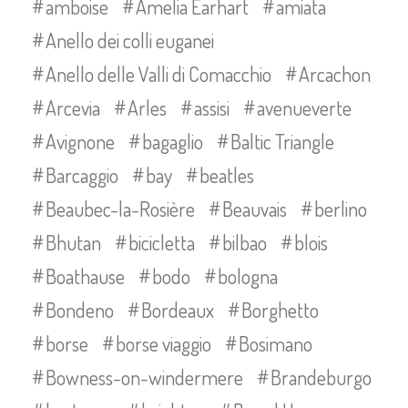
amboise
Amelia Earhart
amiata
Anello dei colli euganei
Anello delle Valli di Comacchio
Arcachon
Arcevia
Arles
assisi
avenueverte
Avignone
bagaglio
Baltic Triangle
Barcaggio
bay
beatles
Beaubec-la-Rosière
Beauvais
berlino
Bhutan
bicicletta
bilbao
blois
Boathause
bodo
bologna
Bondeno
Bordeaux
Borghetto
borse
borse viaggio
Bosimano
Bowness-on-windermere
Brandeburgo