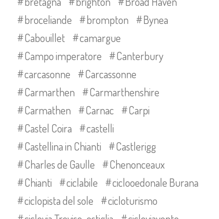
bretagna
brighton
Broad Haven
broceliande
brompton
Bynea
Cabouillet
camargue
Campo imperatore
Canterbury
carcasonne
Carcassonne
Carmarthen
Carmarthenshire
Carmathen
Carnac
Carpi
Castel Coira
castelli
Castellina in Chianti
Castlerigg
Charles de Gaulle
Chenonceaux
Chianti
ciclabile
ciclooedonale Burana
ciclopista del sole
cicloturismo
ciclovia Treviso-ostiglia
cicloviavento