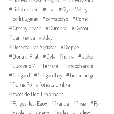
cicluturismo
cina
Clyne Valley
colli Euganei
comacchio
Como
Crosby Beach
Cumbria
Cyrmu
danimarca
dday
Deserto Des Agriates
Dieppe
Duna di Pilat
Dylan Thoma
ebike
Eurovelo 7
Ferrara
Finocchiarola
fishgard
fishgardbay
fiume adige
fiume Po
foresta umbra
forêt de Hez-Froidmont
Forges-les-Eaux
francia
frisia
Fyn
gaiole
Galgano
galles
Gallipoli