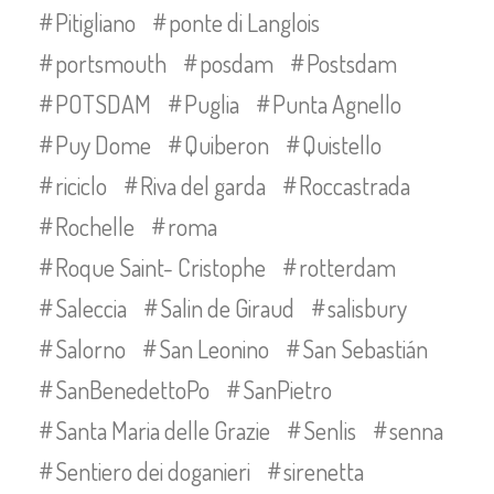
Pitigliano
ponte di Langlois
portsmouth
posdam
Postsdam
POTSDAM
Puglia
Punta Agnello
Puy Dome
Quiberon
Quistello
riciclo
Riva del garda
Roccastrada
Rochelle
roma
Roque Saint- Cristophe
rotterdam
Saleccia
Salin de Giraud
salisbury
Salorno
San Leonino
San Sebastián
SanBenedettoPo
SanPietro
Santa Maria delle Grazie
Senlis
senna
Sentiero dei doganieri
sirenetta