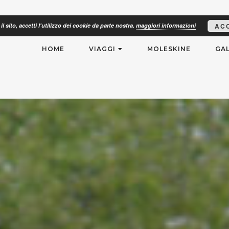
il sito, accetti l'utilizzo dei cookie da parte nostra.
maggiori informazioni
AC
RISMO
HOME
VIAGGI
MOLESKINE
GAL