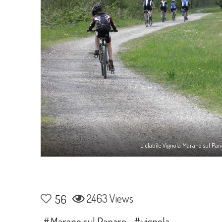
ciclabile Vignola Marano sul Pan
2463 Views
56
Marano sul Panaro
vignola