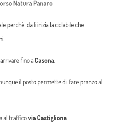
corso Natura Panaro
le perchè da li inizia la ciclabile che
i.
arrivare fino a
Casona
.
munque il posto permette di fare pranzo al
 al traffico
via Castiglione
.