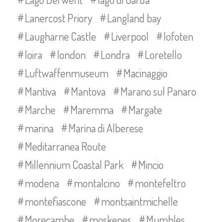
Lanercost Priory
Langland bay
Laugharne Castle
Liverpool
lofoten
loira
london
Londra
Loretello
Luftwaffenmuseum
Macinaggio
Mantiva
Mantova
Marano sul Panaro
Marche
Maremma
Margate
marina
Marina di Alberese
Meditarranea Route
Millennium Coastal Park
Mincio
modena
montalcino
montefeltro
montefiascone
montsaintmichelle
Morecambe
moskenes
Mumbles