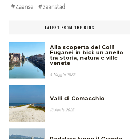
Zaanse
zaanstad
LATEST FROM THE BLOG
Alla scoperta dei Colli
Euganei in bici: un anello
tra storia, natura e ville
venete
4 Maggio 2025
Valli di Comacchio
13 Aprile 2025
Pedalare lungo il Grande