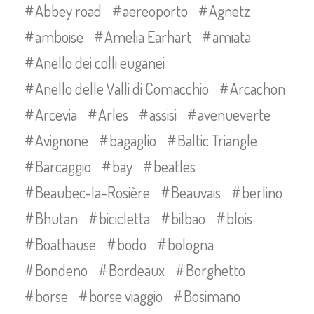
Abbey road
aereoporto
Agnetz
amboise
Amelia Earhart
amiata
Anello dei colli euganei
Anello delle Valli di Comacchio
Arcachon
Arcevia
Arles
assisi
avenueverte
Avignone
bagaglio
Baltic Triangle
Barcaggio
bay
beatles
Beaubec-la-Rosière
Beauvais
berlino
Bhutan
bicicletta
bilbao
blois
Boathause
bodo
bologna
Bondeno
Bordeaux
Borghetto
borse
borse viaggio
Bosimano