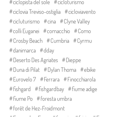
ciclopista del sole
cicloturismo
ciclovia Treviso-ostiglia
cicloviavento
cicluturismo
cina
Clyne Valley
colli Euganei
comacchio
Como
Crosby Beach
Cumbria
Cyrmu
danimarca
dday
Deserto Des Agriates
Dieppe
Duna di Pilat
Dylan Thoma
ebike
Eurovelo 7
Ferrara
Finocchiarola
fishgard
fishgardbay
fiume adige
fiume Po
foresta umbra
forêt de Hez-Froidmont