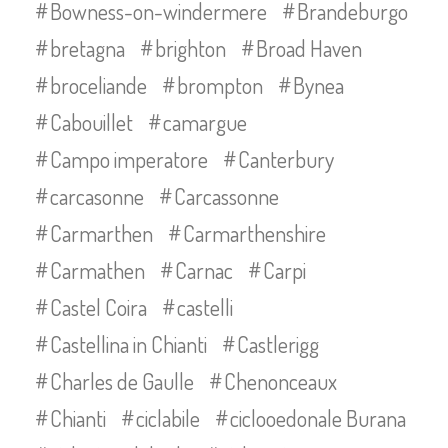
Bowness-on-windermere
Brandeburgo
bretagna
brighton
Broad Haven
broceliande
brompton
Bynea
Cabouillet
camargue
Campo imperatore
Canterbury
carcasonne
Carcassonne
Carmarthen
Carmarthenshire
Carmathen
Carnac
Carpi
Castel Coira
castelli
Castellina in Chianti
Castlerigg
Charles de Gaulle
Chenonceaux
Chianti
ciclabile
ciclooedonale Burana