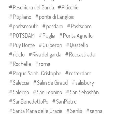
Peschiera del Garda
Piticchio
Pitigliano
ponte di Langlois
portsmouth
posdam
Postsdam
POTSDAM
Puglia
Punta Agnello
Puy Dome
Quiberon
Quistello
riciclo
Riva del garda
Roccastrada
Rochelle
roma
Roque Saint- Cristophe
rotterdam
Saleccia
Salin de Giraud
salisbury
Salorno
San Leonino
San Sebastián
SanBenedettoPo
SanPietro
Santa Maria delle Grazie
Senlis
senna