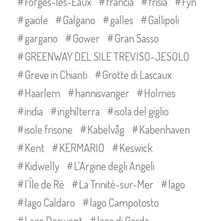
Forges-les-Eaux
francia
frisia
Fyn
gaiole
Galgano
galles
Gallipoli
gargano
Gower
Gran Sasso
GREENWAY DEL SILE TREVISO-JESOLO
Greve in Chianti
Grotte di Lascaux
Haarlem
hannisvanger
Holmes
india
inghilterra
isola del giglio
isole frisone
Kabelvåg
Kabenhaven
Kent
KERMARIO
Keswick
Kidwelly
L’Argine degli Angeli
l’Île de Ré
La Trinité-sur-Mer
lago
lago Caldaro
lago Campotosto
Lago Derwent
lago di Garda