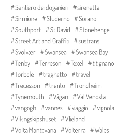
Sentiero dei doganieri
sirenetta
Sirmione
Sluderno
Sorano
Southport
St David
Stonehenge
Street Art and Graffiti
sustrans
Svolvær
Swansea
Swansea Bay
Tenby
Terreson
Texel
titignano
Torbole
traghetto
travel
Trecesson
trento
Trondheim
Tynemouth
Vågan
Val Venosta
vangogh
vannes
viaggio
vignola
Vikingskipshuset
Vlieland
Volta Mantovana
Volterra
Wales