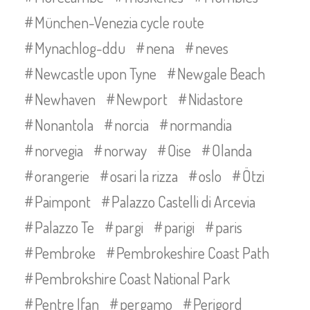
München-Venezia cycle route
Mynachlog-ddu
nena
neves
Newcastle upon Tyne
Newgale Beach
Newhaven
Newport
Nidastore
Nonantola
norcia
normandia
norvegia
norway
Oise
Olanda
orangerie
osari la rizza
oslo
Ötzi
Paimpont
Palazzo Castelli di Arcevia
Palazzo Te
pargi
parigi
paris
Pembroke
Pembrokeshire Coast Path
Pembrokshire Coast National Park
Pentre Ifan
pergamo
Perigord