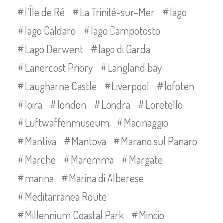
l’Île de Ré
La Trinité-sur-Mer
lago
lago Caldaro
lago Campotosto
Lago Derwent
lago di Garda
Lanercost Priory
Langland bay
Laugharne Castle
Liverpool
lofoten
loira
london
Londra
Loretello
Luftwaffenmuseum
Macinaggio
Mantiva
Mantova
Marano sul Panaro
Marche
Maremma
Margate
marina
Marina di Alberese
Meditarranea Route
Millennium Coastal Park
Mincio