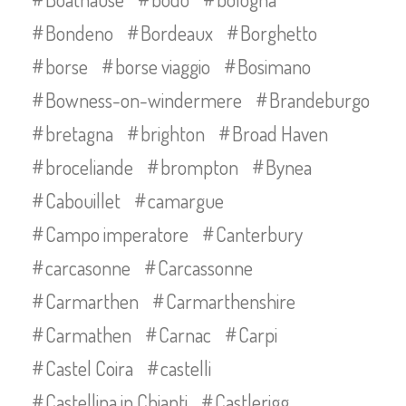
Bondeno
Bordeaux
Borghetto
borse
borse viaggio
Bosimano
Bowness-on-windermere
Brandeburgo
bretagna
brighton
Broad Haven
broceliande
brompton
Bynea
Cabouillet
camargue
Campo imperatore
Canterbury
carcasonne
Carcassonne
Carmarthen
Carmarthenshire
Carmathen
Carnac
Carpi
Castel Coira
castelli
Castellina in Chianti
Castlerigg