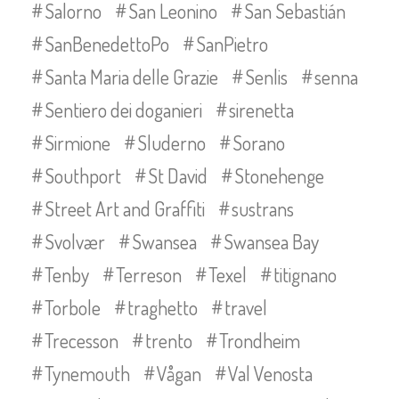
Salorno
San Leonino
San Sebastián
SanBenedettoPo
SanPietro
Santa Maria delle Grazie
Senlis
senna
Sentiero dei doganieri
sirenetta
Sirmione
Sluderno
Sorano
Southport
St David
Stonehenge
Street Art and Graffiti
sustrans
Svolvær
Swansea
Swansea Bay
Tenby
Terreson
Texel
titignano
Torbole
traghetto
travel
Trecesson
trento
Trondheim
Tynemouth
Vågan
Val Venosta