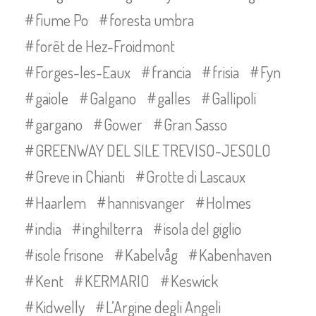
fiume Po
foresta umbra
forêt de Hez-Froidmont
Forges-les-Eaux
francia
frisia
Fyn
gaiole
Galgano
galles
Gallipoli
gargano
Gower
Gran Sasso
GREENWAY DEL SILE TREVISO-JESOLO
Greve in Chianti
Grotte di Lascaux
Haarlem
hannisvanger
Holmes
india
inghilterra
isola del giglio
isole frisone
Kabelvåg
Kabenhaven
Kent
KERMARIO
Keswick
Kidwelly
L’Argine degli Angeli