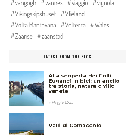
vangogh
vannes
viaggio
vignola
Vikingskipshuset
Vlieland
Volta Mantovana
Volterra
Wales
Zaanse
zaanstad
LATEST FROM THE BLOG
Alla scoperta dei Colli
Euganei in bici: un anello
tra storia, natura e ville
venete
4 Maggio 2025
Valli di Comacchio