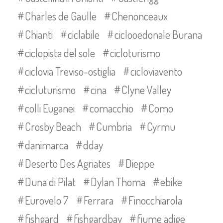
Charles de Gaulle
Chenonceaux
Chianti
ciclabile
ciclooedonale Burana
ciclopista del sole
cicloturismo
ciclovia Treviso-ostiglia
cicloviavento
cicluturismo
cina
Clyne Valley
colli Euganei
comacchio
Como
Crosby Beach
Cumbria
Cyrmu
danimarca
dday
Deserto Des Agriates
Dieppe
Duna di Pilat
Dylan Thoma
ebike
Eurovelo 7
Ferrara
Finocchiarola
fishgard
fishgardbay
fiume adige