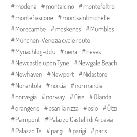
modena
montalcino
montefeltro
montefiascone
montsaintmichelle
Morecambe
moskenes
Mumbles
München-Venezia cycle route
Mynachlog-ddu
nena
neves
Newcastle upon Tyne
Newgale Beach
Newhaven
Newport
Nidastore
Nonantola
norcia
normandia
norvegia
norway
Oise
Olanda
orangerie
osari la rizza
oslo
Ötzi
Paimpont
Palazzo Castelli di Arcevia
Palazzo Te
pargi
parigi
paris