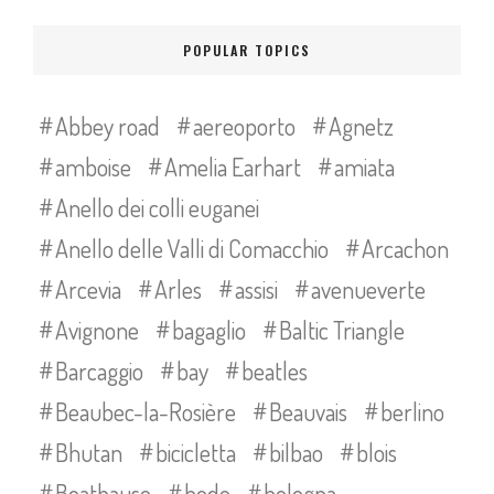
POPULAR TOPICS
Abbey road
aereoporto
Agnetz
amboise
Amelia Earhart
amiata
Anello dei colli euganei
Anello delle Valli di Comacchio
Arcachon
Arcevia
Arles
assisi
avenueverte
Avignone
bagaglio
Baltic Triangle
Barcaggio
bay
beatles
Beaubec-la-Rosière
Beauvais
berlino
Bhutan
bicicletta
bilbao
blois
Boathause
bodo
bologna