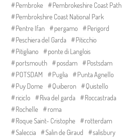
Pembroke
Pembrokeshire Coast Path
Pembrokshire Coast National Park
Pentre Ifan
pergamo
Perigord
Peschiera del Garda
Piticchio
Pitigliano
ponte di Langlois
portsmouth
posdam
Postsdam
POTSDAM
Puglia
Punta Agnello
Puy Dome
Quiberon
Quistello
riciclo
Riva del garda
Roccastrada
Rochelle
roma
Roque Saint- Cristophe
rotterdam
Saleccia
Salin de Giraud
salisbury