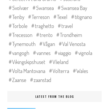
Svolvær
Swansea
Swansea Bay
Tenby
Terreson
Texel
titignano
Torbole
traghetto
travel
Trecesson
trento
Trondheim
Tynemouth
Vågan
Val Venosta
vangogh
vannes
viaggio
vignola
Vikingskipshuset
Vlieland
Volta Mantovana
Volterra
Wales
Zaanse
zaanstad
LATEST FROM THE BLOG