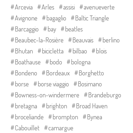
Arcevia
Arles
assisi
avenueverte
Avignone
bagaglio
Baltic Triangle
Barcaggio
bay
beatles
Beaubec-la-Rosière
Beauvais
berlino
Bhutan
bicicletta
bilbao
blois
Boathause
bodo
bologna
Bondeno
Bordeaux
Borghetto
borse
borse viaggio
Bosimano
Bowness-on-windermere
Brandeburgo
bretagna
brighton
Broad Haven
broceliande
brompton
Bynea
Cabouillet
camargue