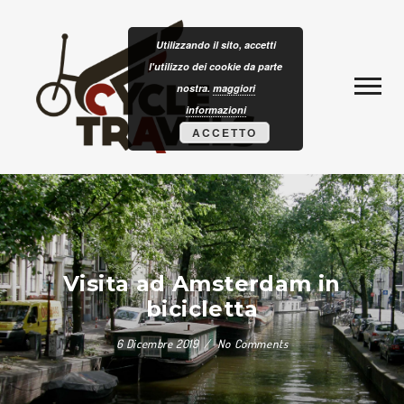
Skip to content
CLOTURISM
Utilizzando il sito, accetti
l'utilizzo dei cookie da parte
nostra.
maggiori
informazioni
ACCETTO
Visita ad Amsterdam in
bicicletta
6 Dicembre 2019
No Comments