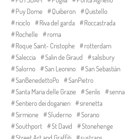
Puy Dome
Quiberon
Quistello
riciclo
Riva del garda
Roccastrada
Rochelle
roma
Roque Saint- Cristophe
rotterdam
Saleccia
Salin de Giraud
salisbury
Salorno
San Leonino
San Sebastián
SanBenedettoPo
SanPietro
Santa Maria delle Grazie
Senlis
senna
Sentiero dei doganieri
sirenetta
Sirmione
Sluderno
Sorano
Southport
St David
Stonehenge
Street Art and Graffiti
sustrans