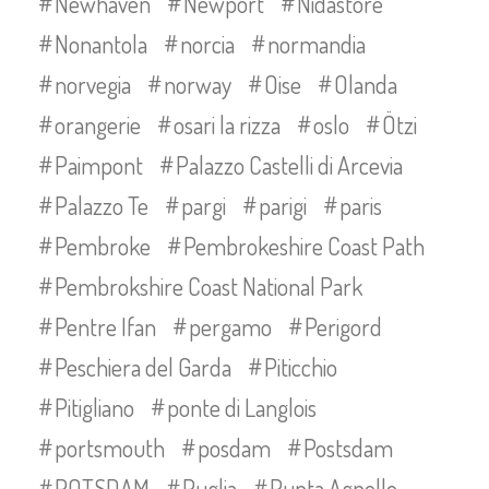
Newhaven
Newport
Nidastore
Nonantola
norcia
normandia
norvegia
norway
Oise
Olanda
orangerie
osari la rizza
oslo
Ötzi
Paimpont
Palazzo Castelli di Arcevia
Palazzo Te
pargi
parigi
paris
Pembroke
Pembrokeshire Coast Path
Pembrokshire Coast National Park
Pentre Ifan
pergamo
Perigord
Peschiera del Garda
Piticchio
Pitigliano
ponte di Langlois
portsmouth
posdam
Postsdam
POTSDAM
Puglia
Punta Agnello