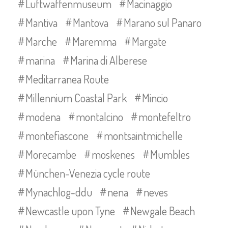
Luftwaffenmuseum
Macinaggio
Mantiva
Mantova
Marano sul Panaro
Marche
Maremma
Margate
marina
Marina di Alberese
Meditarranea Route
Millennium Coastal Park
Mincio
modena
montalcino
montefeltro
montefiascone
montsaintmichelle
Morecambe
moskenes
Mumbles
München-Venezia cycle route
Mynachlog-ddu
nena
neves
Newcastle upon Tyne
Newgale Beach