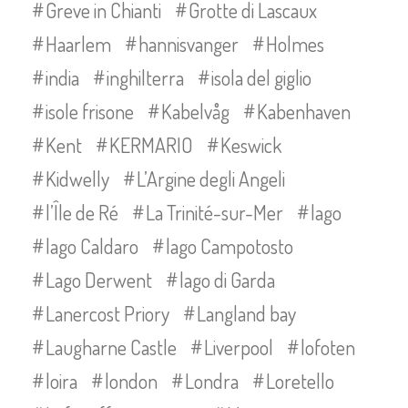
Greve in Chianti
Grotte di Lascaux
Haarlem
hannisvanger
Holmes
india
inghilterra
isola del giglio
isole frisone
Kabelvåg
Kabenhaven
Kent
KERMARIO
Keswick
Kidwelly
L’Argine degli Angeli
l’Île de Ré
La Trinité-sur-Mer
lago
lago Caldaro
lago Campotosto
Lago Derwent
lago di Garda
Lanercost Priory
Langland bay
Laugharne Castle
Liverpool
lofoten
loira
london
Londra
Loretello