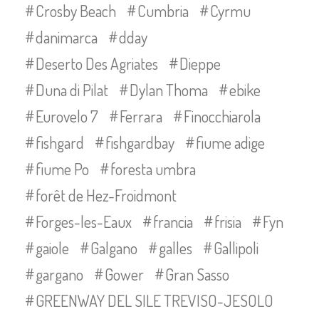
Crosby Beach
Cumbria
Cyrmu
danimarca
dday
Deserto Des Agriates
Dieppe
Duna di Pilat
Dylan Thoma
ebike
Eurovelo 7
Ferrara
Finocchiarola
fishgard
fishgardbay
fiume adige
fiume Po
foresta umbra
forêt de Hez-Froidmont
Forges-les-Eaux
francia
frisia
Fyn
gaiole
Galgano
galles
Gallipoli
gargano
Gower
Gran Sasso
GREENWAY DEL SILE TREVISO-JESOLO