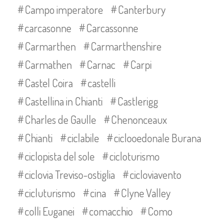
Campo imperatore
Canterbury
carcasonne
Carcassonne
Carmarthen
Carmarthenshire
Carmathen
Carnac
Carpi
Castel Coira
castelli
Castellina in Chianti
Castlerigg
Charles de Gaulle
Chenonceaux
Chianti
ciclabile
ciclooedonale Burana
ciclopista del sole
cicloturismo
ciclovia Treviso-ostiglia
cicloviavento
cicluturismo
cina
Clyne Valley
colli Euganei
comacchio
Como