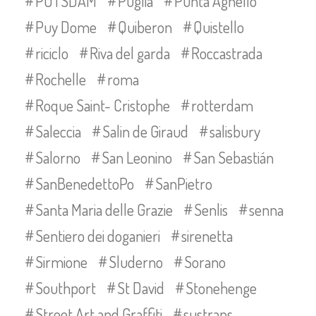
POTSDAM
Puglia
Punta Agnello
Puy Dome
Quiberon
Quistello
riciclo
Riva del garda
Roccastrada
Rochelle
roma
Roque Saint- Cristophe
rotterdam
Saleccia
Salin de Giraud
salisbury
Salorno
San Leonino
San Sebastián
SanBenedettoPo
SanPietro
Santa Maria delle Grazie
Senlis
senna
Sentiero dei doganieri
sirenetta
Sirmione
Sluderno
Sorano
Southport
St David
Stonehenge
Street Art and Graffiti
sustrans