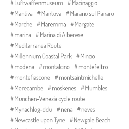
Luftwaffenmuseum
Macinaggio
Mantiva
Mantova
Marano sul Panaro
Marche
Maremma
Margate
marina
Marina di Alberese
Meditarranea Route
Millennium Coastal Park
Mincio
modena
montalcino
montefeltro
montefiascone
montsaintmichelle
Morecambe
moskenes
Mumbles
München-Venezia cycle route
Mynachlog-ddu
nena
neves
Newcastle upon Tyne
Newgale Beach