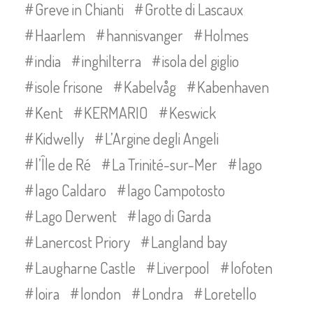
Greve in Chianti
Grotte di Lascaux
Haarlem
hannisvanger
Holmes
india
inghilterra
isola del giglio
isole frisone
Kabelvåg
Kabenhaven
Kent
KERMARIO
Keswick
Kidwelly
L’Argine degli Angeli
l’Île de Ré
La Trinité-sur-Mer
lago
lago Caldaro
lago Campotosto
Lago Derwent
lago di Garda
Lanercost Priory
Langland bay
Laugharne Castle
Liverpool
lofoten
loira
london
Londra
Loretello