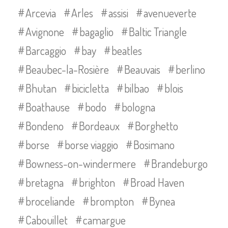
Arcevia
Arles
assisi
avenueverte
Avignone
bagaglio
Baltic Triangle
Barcaggio
bay
beatles
Beaubec-la-Rosière
Beauvais
berlino
Bhutan
bicicletta
bilbao
blois
Boathause
bodo
bologna
Bondeno
Bordeaux
Borghetto
borse
borse viaggio
Bosimano
Bowness-on-windermere
Brandeburgo
bretagna
brighton
Broad Haven
broceliande
brompton
Bynea
Cabouillet
camargue