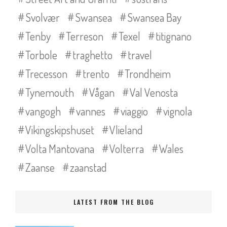
Svolvær
Swansea
Swansea Bay
Tenby
Terreson
Texel
titignano
Torbole
traghetto
travel
Trecesson
trento
Trondheim
Tynemouth
Vågan
Val Venosta
vangogh
vannes
viaggio
vignola
Vikingskipshuset
Vlieland
Volta Mantovana
Volterra
Wales
Zaanse
zaanstad
LATEST FROM THE BLOG