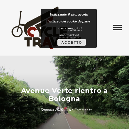
Skip to content
CLOTURISM
Utilizzando il sito, accetti
l'utilizzo dei cookie da parte
nostra.
maggiori
informazioni
ACCETTO
Avenue Verte rientro a
Bologna
3 Febbraio 2020
No Comments