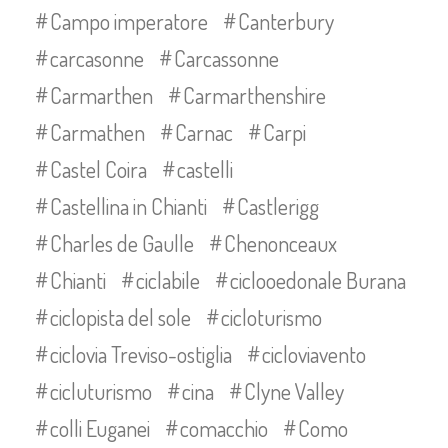
Campo imperatore
Canterbury
carcasonne
Carcassonne
Carmarthen
Carmarthenshire
Carmathen
Carnac
Carpi
Castel Coira
castelli
Castellina in Chianti
Castlerigg
Charles de Gaulle
Chenonceaux
Chianti
ciclabile
ciclooedonale Burana
ciclopista del sole
cicloturismo
ciclovia Treviso-ostiglia
cicloviavento
cicluturismo
cina
Clyne Valley
colli Euganei
comacchio
Como