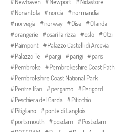
Newhaven
Newport
Nidastore
Nonantola
norcia
normandia
norvegia
norway
Oise
Olanda
orangerie
osari la rizza
oslo
Ötzi
Paimpont
Palazzo Castelli di Arcevia
Palazzo Te
pargi
parigi
paris
Pembroke
Pembrokeshire Coast Path
Pembrokshire Coast National Park
Pentre Ifan
pergamo
Perigord
Peschiera del Garda
Piticchio
Pitigliano
ponte di Langlois
portsmouth
posdam
Postsdam