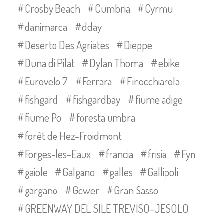
Crosby Beach
Cumbria
Cyrmu
danimarca
dday
Deserto Des Agriates
Dieppe
Duna di Pilat
Dylan Thoma
ebike
Eurovelo 7
Ferrara
Finocchiarola
fishgard
fishgardbay
fiume adige
fiume Po
foresta umbra
forêt de Hez-Froidmont
Forges-les-Eaux
francia
frisia
Fyn
gaiole
Galgano
galles
Gallipoli
gargano
Gower
Gran Sasso
GREENWAY DEL SILE TREVISO-JESOLO