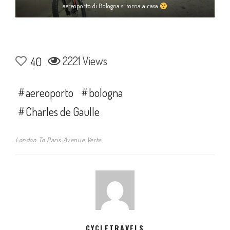
aereoporto di Bologna si torna a casa
2221 Views
40
aereoporto
bologna
Charles de Gaulle
London To Paris Avenue Verte
CYCLETRAVELS