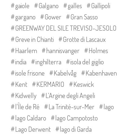
gaiole
Galgano
galles
Gallipoli
gargano
Gower
Gran Sasso
GREENWAY DEL SILE TREVISO-JESOLO
Greve in Chianti
Grotte di Lascaux
Haarlem
hannisvanger
Holmes
india
inghilterra
isola del giglio
isole frisone
Kabelvåg
Kabenhaven
Kent
KERMARIO
Keswick
Kidwelly
L’Argine degli Angeli
l’Île de Ré
La Trinité-sur-Mer
lago
lago Caldaro
lago Campotosto
Lago Derwent
lago di Garda