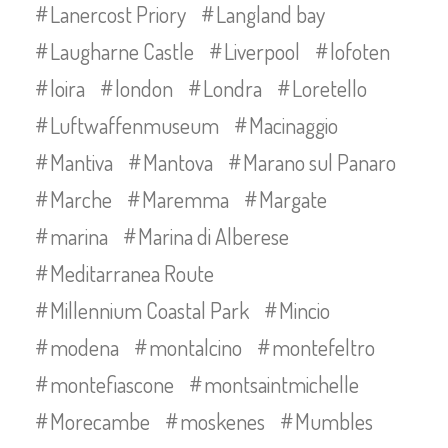
Lanercost Priory
Langland bay
Laugharne Castle
Liverpool
lofoten
loira
london
Londra
Loretello
Luftwaffenmuseum
Macinaggio
Mantiva
Mantova
Marano sul Panaro
Marche
Maremma
Margate
marina
Marina di Alberese
Meditarranea Route
Millennium Coastal Park
Mincio
modena
montalcino
montefeltro
montefiascone
montsaintmichelle
Morecambe
moskenes
Mumbles