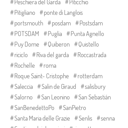
Peschiera del Garda
Piticchio
Pitigliano
ponte di Langlois
portsmouth
posdam
Postsdam
POTSDAM
Puglia
Punta Agnello
Puy Dome
Quiberon
Quistello
riciclo
Riva del garda
Roccastrada
Rochelle
roma
Roque Saint- Cristophe
rotterdam
Saleccia
Salin de Giraud
salisbury
Salorno
San Leonino
San Sebastián
SanBenedettoPo
SanPietro
Santa Maria delle Grazie
Senlis
senna