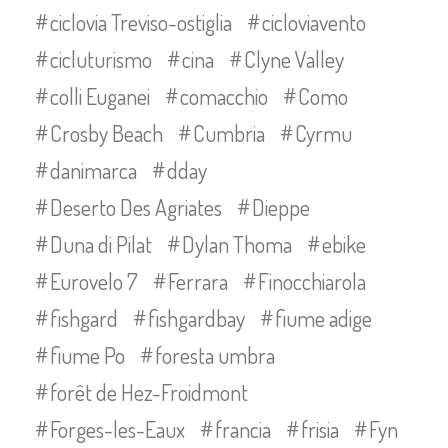
ciclovia Treviso-ostiglia
cicloviavento
cicluturismo
cina
Clyne Valley
colli Euganei
comacchio
Como
Crosby Beach
Cumbria
Cyrmu
danimarca
dday
Deserto Des Agriates
Dieppe
Duna di Pilat
Dylan Thoma
ebike
Eurovelo 7
Ferrara
Finocchiarola
fishgard
fishgardbay
fiume adige
fiume Po
foresta umbra
forêt de Hez-Froidmont
Forges-les-Eaux
francia
frisia
Fyn