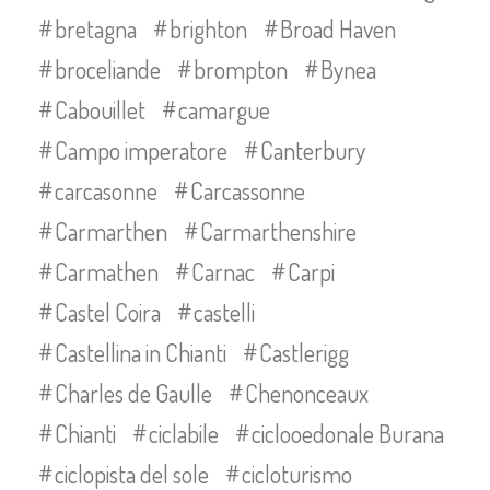
bretagna
brighton
Broad Haven
broceliande
brompton
Bynea
Cabouillet
camargue
Campo imperatore
Canterbury
carcasonne
Carcassonne
Carmarthen
Carmarthenshire
Carmathen
Carnac
Carpi
Castel Coira
castelli
Castellina in Chianti
Castlerigg
Charles de Gaulle
Chenonceaux
Chianti
ciclabile
ciclooedonale Burana
ciclopista del sole
cicloturismo