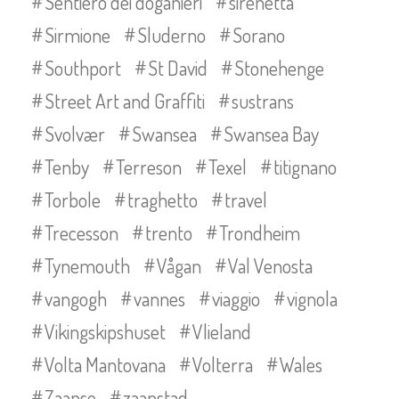
Sentiero dei doganieri
sirenetta
Sirmione
Sluderno
Sorano
Southport
St David
Stonehenge
Street Art and Graffiti
sustrans
Svolvær
Swansea
Swansea Bay
Tenby
Terreson
Texel
titignano
Torbole
traghetto
travel
Trecesson
trento
Trondheim
Tynemouth
Vågan
Val Venosta
vangogh
vannes
viaggio
vignola
Vikingskipshuset
Vlieland
Volta Mantovana
Volterra
Wales
Zaanse
zaanstad