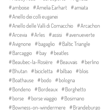
amboise
Amelia Earhart
amiata
Anello dei colli euganei
Anello delle Valli di Comacchio
Arcachon
Arcevia
Arles
assisi
avenueverte
Avignone
bagaglio
Baltic Triangle
Barcaggio
bay
beatles
Beaubec-la-Rosière
Beauvais
berlino
Bhutan
bicicletta
bilbao
blois
Boathause
bodo
bologna
Bondeno
Bordeaux
Borghetto
borse
borse viaggio
Bosimano
Bowness-on-windermere
Brandeburgo