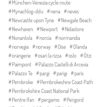
München-Venezia cycle route
Mynachlog-ddu
nena
neves
Newcastle upon Tyne
Newgale Beach
Newhaven
Newport
Nidastore
Nonantola
norcia
normandia
norvegia
norway
Oise
Olanda
orangerie
osari la rizza
oslo
Ötzi
Paimpont
Palazzo Castelli di Arcevia
Palazzo Te
pargi
parigi
paris
Pembroke
Pembrokeshire Coast Path
Pembrokshire Coast National Park
Pentre Ifan
pergamo
Perigord