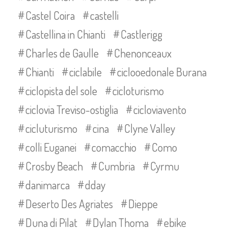
Castel Coira
castelli
Castellina in Chianti
Castlerigg
Charles de Gaulle
Chenonceaux
Chianti
ciclabile
ciclooedonale Burana
ciclopista del sole
cicloturismo
ciclovia Treviso-ostiglia
cicloviavento
cicluturismo
cina
Clyne Valley
colli Euganei
comacchio
Como
Crosby Beach
Cumbria
Cyrmu
danimarca
dday
Deserto Des Agriates
Dieppe
Duna di Pilat
Dylan Thoma
ebike