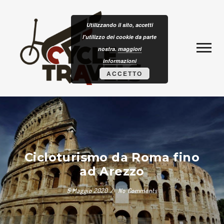
Skip to content
CLOTURISM
Utilizzando il sito, accetti
l'utilizzo dei cookie da parte
nostra.
maggiori
informazioni
ACCETTO
Cicloturismo da Roma fino
ad Arezzo
5 Maggio 2020
No Comments