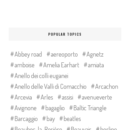
POPULAR TOPICS
Abbey road
aereoporto
Agnetz
amboise
Amelia Earhart
amiata
Anello dei colli euganei
Anello delle Valli di Comacchio
Arcachon
Arcevia
Arles
assisi
avenueverte
Avignone
bagaglio
Baltic Triangle
Barcaggio
bay
beatles
Beaubec-la-Rosière
Beauvais
berlino