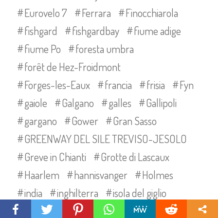
Eurovelo 7
Ferrara
Finocchiarola
fishgard
fishgardbay
fiume adige
fiume Po
foresta umbra
forêt de Hez-Froidmont
Forges-les-Eaux
francia
frisia
Fyn
gaiole
Galgano
galles
Gallipoli
gargano
Gower
Gran Sasso
GREENWAY DEL SILE TREVISO-JESOLO
Greve in Chianti
Grotte di Lascaux
Haarlem
hannisvanger
Holmes
india
inghilterra
isola del giglio
isole frisone
Kabelvåg
Kabenhaven