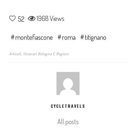
1968 Views
52
montefiascone
roma
titignano
Articoli
,
Itinerari Bologna E Regioni
CYCLETRAVELS
All posts