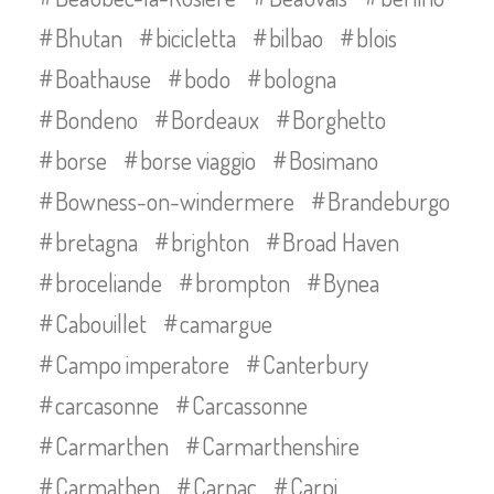
Bhutan
bicicletta
bilbao
blois
Boathause
bodo
bologna
Bondeno
Bordeaux
Borghetto
borse
borse viaggio
Bosimano
Bowness-on-windermere
Brandeburgo
bretagna
brighton
Broad Haven
broceliande
brompton
Bynea
Cabouillet
camargue
Campo imperatore
Canterbury
carcasonne
Carcassonne
Carmarthen
Carmarthenshire
Carmathen
Carnac
Carpi