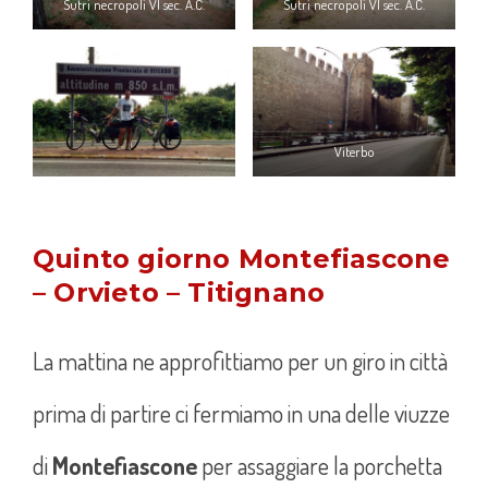
Sutri necropoli VI sec. A.C.
Sutri necropoli VI sec. A.C.
Viterbo
Quinto giorno Montefiascone
– Orvieto – Titignano
La mattina ne approfittiamo per un giro in città
prima di partire ci fermiamo in una delle viuzze
di
Montefiascone
per assaggiare la porchetta